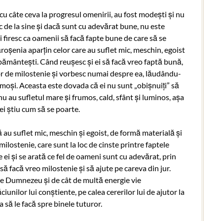
cu câte ceva la progresul omenirii, au fost modești și nu
c de la sine și dacă sunt cu adevărat bune, nu este
 firesc ca oamenii să facă fapte bune de care să se
oșenia aparțin celor care au suflet mic, meschin, egoist
e pământești. Când reușesc și ei să facă vreo faptă bună,
 lor de milostenie și vorbesc numai despre ea, lăudându-
imoși. Aceasta este dovada că ei nu sunt „obișnuiți” să
nu au sufletul mare și frumos, cald, sfânt și luminos, așa
 ei știu cum să se poarte.
 au suflet mic, meschin și egoist, de formă materială și
milostenie, care sunt la loc de cinste printre faptele
e ei și se arată ce fel de oameni sunt cu adevărat, prin
să facă vreo milostenie și să ajute pe careva din jur.
e Dumnezeu și de cât de multă energie vie
iunilor lui conștiente, pe calea cererilor lui de ajutor la
a să le facă spre binele tuturor.