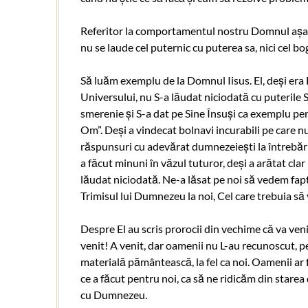
Referitor la comportamentul nostru Domnul așa zic
nu se laude cel puternic cu puterea sa, nici cel bo
Să luăm exemplu de la Domnul Iisus. El, deși era 
Universului, nu S-a lăudat niciodată cu puterile S
smerenie și S-a dat pe Sine Însuși ca exemplu pe
Om”. Deși a vindecat bolnavi incurabili pe care nu
răspunsuri cu adevărat dumnezeiești la întrebăril
a făcut minuni în văzul tuturor, deși a arătat clar
lăudat niciodată. Ne-a lăsat pe noi să vedem fapt
Trimisul lui Dumnezeu la noi, Cel care trebuia să
Despre El au scris prorocii din vechime că va veni
venit! A venit, dar oamenii nu L-au recunoscut,
materială pământească, la fel ca noi. Oamenii ar f
ce a făcut pentru noi, ca să ne ridicăm din starea
cu Dumnezeu.