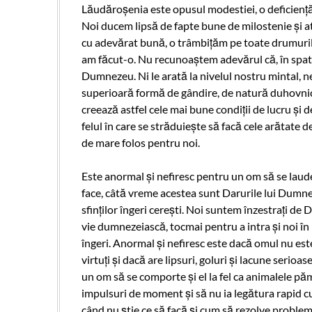
Lăudăroșenia este opusul modestiei, o deficienț
Noi ducem lipsă de fapte bune de milostenie și 
cu adevărat bună, o trâmbițăm pe toate drumurile
am făcut-o. Nu recunoaștem adevărul că, în spatel
Dumnezeu. Ni le arată la nivelul nostru mintal, ne
superioară formă de gândire, de natură duhovnicea
creează astfel cele mai bune condiții de lucru și 
felul în care se străduiește să facă cele arătate
de mare folos pentru noi.
Este anormal și nefiresc pentru un om să se laude c
face, câtă vreme acestea sunt Darurile lui Dumne
sfinților îngeri cerești. Noi suntem înzestrați de
vie dumnezeiască, tocmai pentru a intra și noi în
îngeri. Anormal și nefiresc este dacă omul nu este
virtuți și dacă are lipsuri, goluri și lacune serio
un om să se comporte și el la fel ca animalele păm
impulsuri de moment și să nu ia legătura rapid cu D
când nu știe ce să facă și cum să rezolve problem