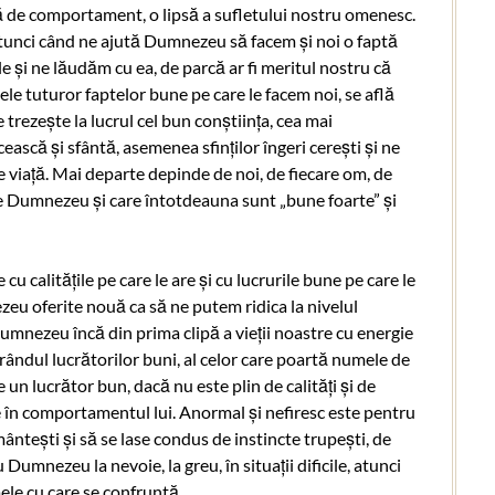
ă de comportament, o lipsă a sufletului nostru omenesc.
atunci când ne ajută Dumnezeu să facem și noi o faptă
 și ne lăudăm cu ea, de parcă ar fi meritul nostru că
e tuturor faptelor bune pe care le facem noi, se află
 trezește la lucrul cel bun conștiința, cea mai
scă și sfântă, asemenea sfinților îngeri cerești și ne
de viață. Mai departe depinde de noi, de fiecare om, de
 de Dumnezeu și care întotdeauna sunt „bune foarte” și
u calitățile pe care le are și cu lucrurile bune pe care le
zeu oferite nouă ca să ne putem ridica la nivelul
 Dumnezeu încă din prima clipă a vieții noastre cu energie
 rândul lucrătorilor buni, al celor care poartă numele de
 un lucrător bun, dacă nu este plin de calități și de
ase în comportamentul lui. Anormal și nefiresc este pentru
ântești și să se lase condus de instincte trupești, de
umnezeu la nevoie, la greu, în situații dificile, atunci
ele cu care se confruntă.