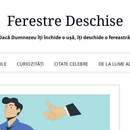
Ferestre Deschise
Dacă Dumnezeu îți închide o ușă, îți deschide o fereastră
OLE
CURIOZITĂȚI
CITATE CELEBRE
DE LA LUME 