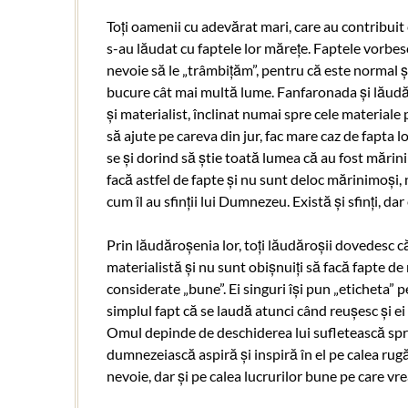
Toți oamenii cu adevărat mari, care au contribuit 
s-au lăudat cu faptele lor mărețe. Faptele vorbes
nevoie să le „trâmbițăm”, pentru că este normal și
bucure cât mai multă lume. Fanfaronada și lăudăr
și materialist, înclinat numai spre cele material
să ajute pe careva din jur, fac mare caz de fapta
se și dorind să știe toată lumea că au fost mărin
facă astfel de fapte și nu sunt deloc mărinimoși, 
cum îl au sfinții lui Dumnezeu. Există și sfinți, dar
Prin lăudăroșenia lor, toți lăudăroșii dovedesc că
materialistă și nu sunt obișnuiți să facă fapte de 
considerate „bune”. Ei singuri își pun „eticheta” p
simplul fapt că se laudă atunci când reușesc și ei 
Omul depinde de deschiderea lui sufletească spr
dumnezeiască aspiră și inspiră în el pe calea rugăc
nevoie, dar și pe calea lucrurilor bune pe care vre