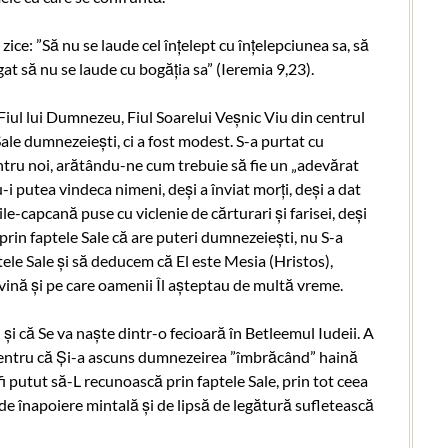
e: ”Să nu se laude cel înțelept cu înțelepciunea sa, să
gat să nu se laude cu bogăția sa” (Ieremia 9,23).
Fiul lui Dumnezeu, Fiul Soarelui Veșnic Viu din centrul
ale dumnezeiești, ci a fost modest. S-a purtat cu
ntru noi, arătându-ne cum trebuie să fie un „adevărat
-i putea vindeca nimeni, deși a înviat morți, deși a dat
e-capcană puse cu viclenie de cărturari și farisei, deși
 prin faptele Sale că are puteri dumnezeiești, nu S-a
ele Sale și să deducem că El este Mesia (Hristos),
 vină și pe care oamenii Îl așteptau de multă vreme.
 și că Se va naște dintr-o fecioară în Betleemul Iudeii. A
 pentru că Și-a ascuns dumnezeirea ”îmbrăcând” haină
i putut să-L recunoască prin faptele Sale, prin tot ceea
 de înapoiere mintală și de lipsă de legătură sufletească