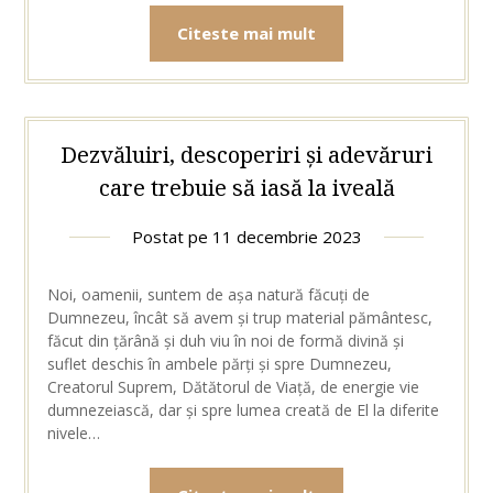
Citeste mai mult
Dezvăluiri, descoperiri și adevăruri
care trebuie să iasă la iveală
Postat pe
11 decembrie 2023
Noi, oamenii, suntem de așa natură făcuți de
Dumnezeu, încât să avem și trup material pământesc,
făcut din țărână și duh viu în noi de formă divină și
suflet deschis în ambele părți și spre Dumnezeu,
Creatorul Suprem, Dătătorul de Viață, de energie vie
dumnezeiască, dar și spre lumea creată de El la diferite
nivele…