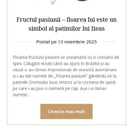
Fructul pasiunii – floarea lui este un
simbol al patimilor lui Iisus
Postat pe
13 noiembrie 2025
Floarea fructului pasiunii se aseamănă cu o coroană de
spini. Călugării iezuiți când au ajuns în Brazilia și au
văzut-o au rămas impresionați de această asemănare
și i-au dat numele de „Floarea pasiunii” gândindu-se la
patimile Domnului Iisus Hristos și la coroana de spină
pe care i-au pus-o oamenii pe cap. Așa i-a rămas
numele…
Citeste mai mult