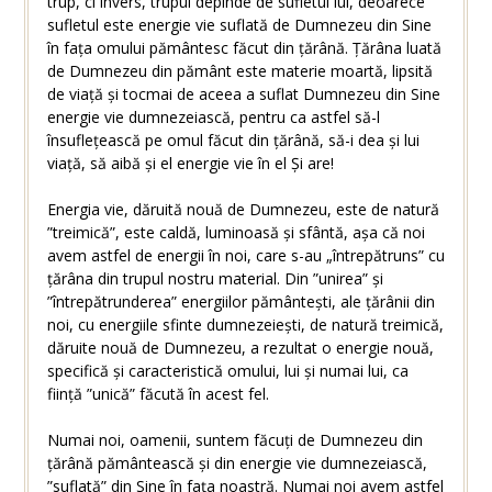
trup, ci invers, trupul depinde de sufletul lui, deoarece
sufletul este energie vie suflată de Dumnezeu din Sine
în fața omului pământesc făcut din țărână. Țărâna luată
de Dumnezeu din pământ este materie moartă, lipsită
de viață și tocmai de aceea a suflat Dumnezeu din Sine
energie vie dumnezeiască, pentru ca astfel să-l
însuflețească pe omul făcut din țărână, să-i dea și lui
viață, să aibă și el energie vie în el Și are!
Energia vie, dăruită nouă de Dumnezeu, este de natură
”treimică”, este caldă, luminoasă și sfântă, așa că noi
avem astfel de energii în noi, care s-au „întrepătruns” cu
țărâna din trupul nostru material. Din ”unirea” și
”întrepătrunderea” energiilor pământești, ale țărânii din
noi, cu energiile sfinte dumnezeiești, de natură treimică,
dăruite nouă de Dumnezeu, a rezultat o energie nouă,
specifică și caracteristică omului, lui și numai lui, ca
ființă ”unică” făcută în acest fel.
Numai noi, oamenii, suntem făcuți de Dumnezeu din
țărână pământească și din energie vie dumnezeiască,
”suflată” din Sine în fața noastră. Numai noi avem astfel