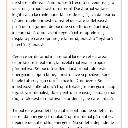
de stare sufletească nu poate fi trecută cu vederea și o
va simți și trupul nostru material. Dacă omul va face
legătura cu lucrurile bune făcute de el și își va da seama
că pentru ele primește o astfel de stare sufletească
plină de mulțumire, de bucurie și de fericire lăuntrică,
înseamnă că omul va înțelege că între faptele lui și
răsplata pe care o primește la urmă, există o ”legătură
directă”. Și există!
Ceea ce simte omul în interiorul lui este reflectarea
celor făcute în exterior, la nivelul material al trupului
pământesc. Se bucură sufleul dacă trupul folosește
energia în scopuri bune, constructive și pozitive, spre
binele tuturor, așa cum Îi place lui Dumnezeu. Se
întristează sufletul dacă trupul folosește energia în scop
egoist și materialist, doar pentru sine însuși sau… și mai
rău, o folosește împotriva celor din jur, pe care-i atacă.
Trupul este „însuflețit” și ajutat continuu de sufletul lui,
care-i dă energie și trupului. Trupul material pământesc
depinde de sufletul lui energetic. Nu sufletul depinde de