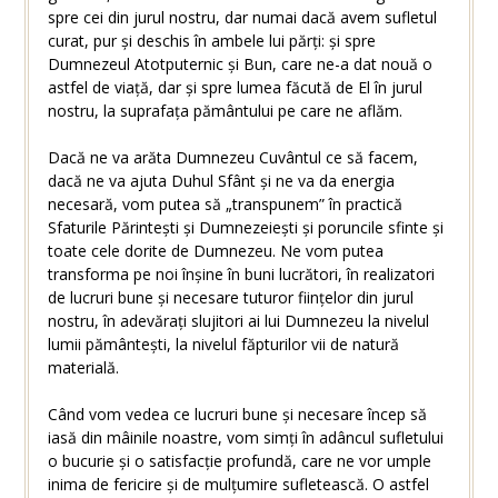
spre cei din jurul nostru, dar numai dacă avem sufletul
curat, pur și deschis în ambele lui părți: și spre
Dumnezeul Atotputernic și Bun, care ne-a dat nouă o
astfel de viață, dar și spre lumea făcută de El în jurul
nostru, la suprafața pământului pe care ne aflăm.
Dacă ne va arăta Dumnezeu Cuvântul ce să facem,
dacă ne va ajuta Duhul Sfânt și ne va da energia
necesară, vom putea să „transpunem” în practică
Sfaturile Părintești și Dumnezeiești și poruncile sfinte și
toate cele dorite de Dumnezeu. Ne vom putea
transforma pe noi înșine în buni lucrători, în realizatori
de lucruri bune și necesare tuturor ființelor din jurul
nostru, în adevărați slujitori ai lui Dumnezeu la nivelul
lumii pământești, la nivelul făpturilor vii de natură
materială.
Când vom vedea ce lucruri bune și necesare încep să
iasă din mâinile noastre, vom simți în adâncul sufletului
o bucurie și o satisfacție profundă, care ne vor umple
inima de fericire și de mulțumire sufletească. O astfel