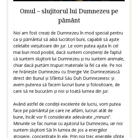
Omul – slujitorul lui Dumnezeu pe
pământ
Noi am fost creați de Dumnezeu în mod special pentru
ca și pământul să aibă lucrători buni, capabili să ajute
celelalte viețuitoare din jur. Le vom putea ajuta în cel
mai bun mod posibil, dacă suntem conștienți de faptul
că suntem slujitorii lui Dumnezeu și nu suntem animale,
chiar dacă purtăm trupuri materiale la fel ca ele. Pe noi
ne hrănește Dumnezeu cu Energie Vie Dumnezeiască
direct din Bunul și Sfântul Său Duh Dumnezeiesc și
avem puterea să facem lucruri bune și folositoare, de
care să ne bucurăm și noi și toată lumea din jur.
Având astfel de condiții excelente de lucru, vom putea
face pe pământul pe care ne aflăm, lucruri atât de
bune, încât vor fi considerate adevărate „minuni”.
Minunile se fac numai cu ajutorul lui Dumnezeu, iar noi
suntem slujitorii Săi în lumea de jos a energiilor
grosiere, concentrate în ele. Prin noi trec energiile sfinte