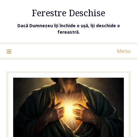
Ferestre Deschise
Dacă Dumnezeu îți închide o ușă, îți deschide o
fereastră.
Menu