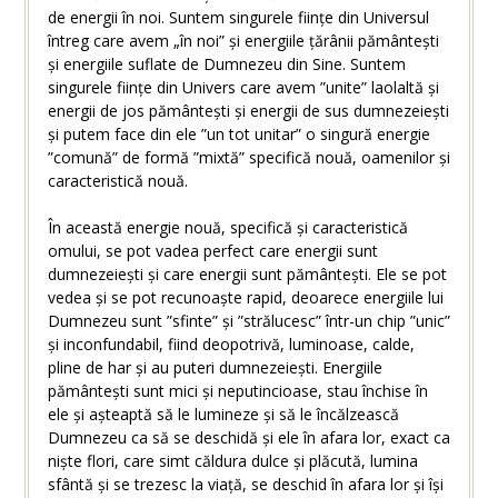
de energii în noi. Suntem singurele ființe din Universul
întreg care avem „în noi” și energiile țărânii pământești
și energiile suflate de Dumnezeu din Sine. Suntem
singurele ființe din Univers care avem ”unite” laolaltă și
energii de jos pământești și energii de sus dumnezeiești
și putem face din ele ”un tot unitar” o singură energie
”comună” de formă ”mixtă” specifică nouă, oamenilor și
caracteristică nouă.
În această energie nouă, specifică și caracteristică
omului, se pot vadea perfect care energii sunt
dumnezeiești și care energii sunt pământești. Ele se pot
vedea și se pot recunoaște rapid, deoarece energiile lui
Dumnezeu sunt ”sfinte” și ”strălucesc” într-un chip ”unic”
și inconfundabil, fiind deopotrivă, luminoase, calde,
pline de har și au puteri dumnezeiești. Energiile
pământești sunt mici și neputincioase, stau închise în
ele și așteaptă să le lumineze și să le încălzească
Dumnezeu ca să se deschidă și ele în afara lor, exact ca
niște flori, care simt căldura dulce și plăcută, lumina
sfântă și se trezesc la viață, se deschid în afara lor și își