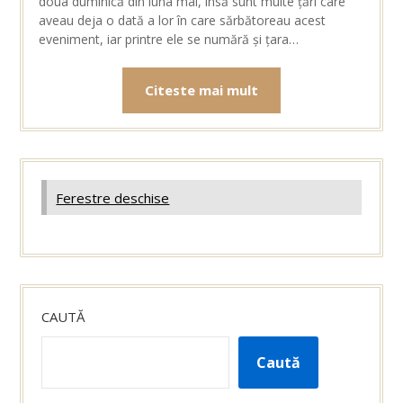
doua duminică din luna mai, însă sunt multe țări care
aveau deja o dată a lor în care sărbătoreau acest
eveniment, iar printre ele se numără și țara…
Citeste mai mult
Ferestre deschise
CAUTĂ
Caută