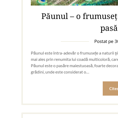
Păunul – o frumusețe
pasă
Postat pe
3
Păunul este întra-adevăr o frumusețe a naturii ș
mai ales prin renumita lui coadă multicoloră, care
Păunul este o pasăre maiestuoasă, foarte decorativ
grădini, unde este considerat o…
Cite