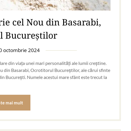
rie cel Nou din Basarabi,
l Bucureștilor
0 octombrie 2024
re din viața unei mari personalități ale lumii creștine.
 din Basarabi, Ocrotitorul Bucureștilor, ale cărui sfinte
in București. Numele acestui mare sfânt este trecut la
ste mai mult