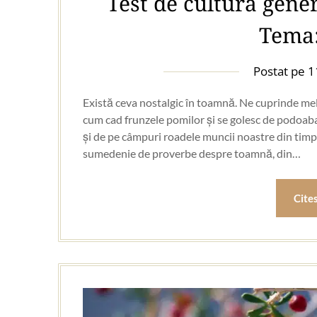
Test de cultură gene
Tema
Postat pe
1
Există ceva nostalgic în toamnă. Ne cuprinde me
cum cad frunzele pomilor și se golesc de podoab
și de pe câmpuri roadele muncii noastre din tim
sumedenie de proverbe despre toamnă, din…
Cite