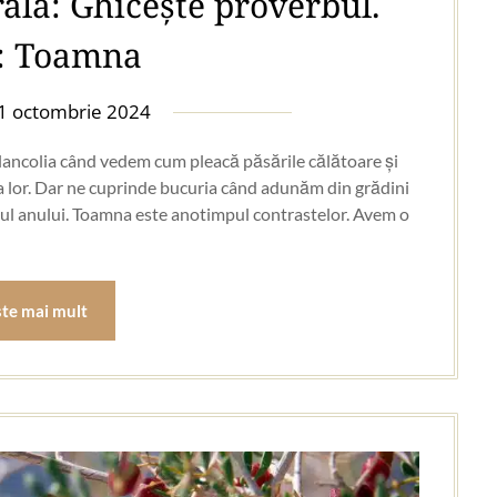
rală: Ghicește proverbul.
: Toamna
1 octombrie 2024
lancolia când vedem cum pleacă păsările călătoare și
a lor. Dar ne cuprinde bucuria când adunăm din grădini
pul anului. Toamna este anotimpul contrastelor. Avem o
ste mai mult