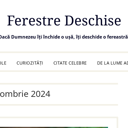
Ferestre Deschise
Dacă Dumnezeu îți închide o ușă, îți deschide o fereastră
OLE
CURIOZITĂȚI
CITATE CELEBRE
DE LA LUME 
tombrie 2024