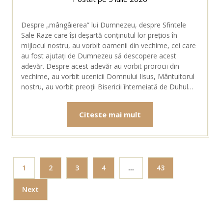
Despre „mângâierea” lui Dumnezeu, despre Sfintele
Sale Raze care își deșartă conținutul lor prețios în
mijlocul nostru, au vorbit oamenii din vechime, cei care
au fost ajutați de Dumnezeu să descopere acest
adevăr. Despre acest adevăr au vorbit prorocii din
vechime, au vorbit ucenicii Domnului Iisus, Mântuitorul
nostru, au vorbit preoții Bisericii întemeiată de Duhul…
Citeste mai mult
1
2
3
4
…
43
Next