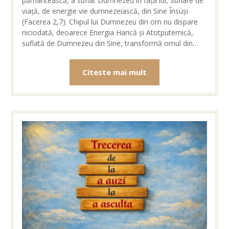
pământească, a suflat Dumnezeu în fața lui, Suflare de
viață, de energie vie dumnezeiască, din Sine Însuși
(Facerea 2,7). Chipul lui Dumnezeu din om nu dispare
niciodată, deoarece Energia Harică și Atotputernică,
suflată de Dumnezeu din Sine, transformă omul din…
Citeste mai mult