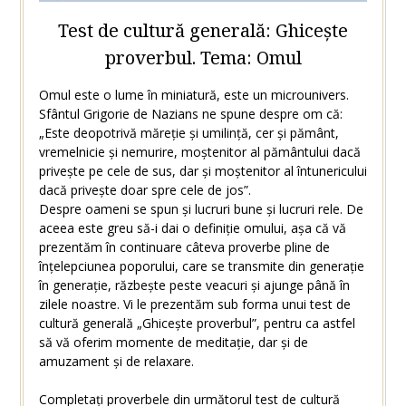
Test de cultură generală: Ghicește
proverbul. Tema: Omul
Omul este o lume în miniatură, este un microunivers.
Sfântul Grigorie de Nazians ne spune despre om că:
„Este deopotrivă măreție și umilință, cer și pământ,
vremelnicie și nemurire, moștenitor al pământului dacă
privește pe cele de sus, dar și moștenitor al întunericului
dacă privește doar spre cele de jos”.
Despre oameni se spun și lucruri bune și lucruri rele. De
aceea este greu să-i dai o definiție omului, așa că vă
prezentăm în continuare câteva proverbe pline de
înțelepciunea poporului, care se transmite din generație
în generație, răzbește peste veacuri și ajunge până în
zilele noastre. Vi le prezentăm sub forma unui test de
cultură generală „Ghicește proverbul”, pentru ca astfel
să vă oferim momente de meditație, dar și de
amuzament și de relaxare.
Completați proverbele din următorul test de cultură