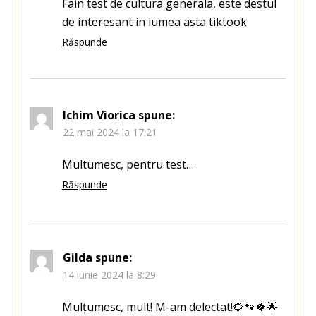
Fain test de cultura generala, este destul
de interesant in lumea asta tiktook
Răspunde
Ichim Viorica
spune:
22 mai 2024 la 17:21
Multumesc, pentru test…
Răspunde
Gilda
spune:
14 iunie 2024 la 8:29
Mulțumesc, mult! M-am delectat!🌻🐾🍀🌟