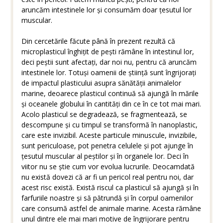
aruncăm intestinele lor și consumăm doar țesutul lor
muscular.
Din cercetările făcute până în prezent rezultă că
microplasticul înghițit de pești rămâne în intestinul lor,
deci peștii sunt afectați, dar noi nu, pentru că aruncăm
intestinele lor. Totuși oamenii de știință sunt îngrijorați
de impactul plasticului asupra sănătății animalelor
marine, deoarece plasticul continuă să ajungă în mările
și oceanele globului în cantități din ce în ce tot mai mari.
Acolo plasticul se degradează, se fragmentează, se
descompune și cu timpul se transformă în nanoplastic,
care este invizibil. Aceste particule minuscule, invizibile,
sunt periculoase, pot penetra celulele și pot ajunge în
țesutul muscular al peștilor și în organele lor. Deci în
viitor nu se știe cum vor evolua lucrurile. Deocamdată
nu există dovezi că ar fi un pericol real pentru noi, dar
acest risc există. Există riscul ca plasticul să ajungă și în
farfuriile noastre și să pătrundă și în corpul oamenilor
care consumă astfel de animale marine. Acesta rămâne
unul dintre ele mai mari motive de îngrijorare pentru