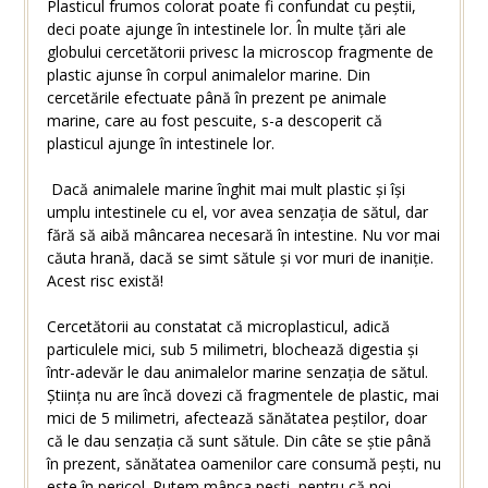
Plasticul frumos colorat poate fi confundat cu peștii,
deci poate ajunge în intestinele lor. În multe țări ale
globului cercetătorii privesc la microscop fragmente de
plastic ajunse în corpul animalelor marine. Din
cercetările efectuate până în prezent pe animale
marine, care au fost pescuite, s-a descoperit că
plasticul ajunge în intestinele lor.
Dacă animalele marine înghit mai mult plastic și își
umplu intestinele cu el, vor avea senzația de sătul, dar
fără să aibă mâncarea necesară în intestine. Nu vor mai
căuta hrană, dacă se simt sătule și vor muri de inaniție.
Acest risc există!
Cercetătorii au constatat că microplasticul, adică
particulele mici, sub 5 milimetri, blochează digestia și
într-adevăr le dau animalelor marine senzația de sătul.
Știința nu are încă dovezi că fragmentele de plastic, mai
mici de 5 milimetri, afectează sănătatea peștilor, doar
că le dau senzația că sunt sătule. Din câte se știe până
în prezent, sănătatea oamenilor care consumă pești, nu
este în pericol. Putem mânca pești, pentru că noi