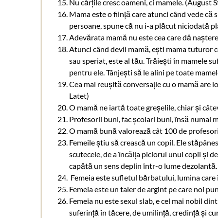
Nu cărțile cresc oameni, ci mamele. (August 
Mama este o ființă care atunci când vede că s
persoane, spune că nu i-a plăcut niciodată p
Adevărata mamă nu este cea care dă naștere c
Atunci când devii mamă, ești mama tuturor co
sau speriat, este al tău. Trăiești în mamele su
pentru ele. Tânjești să le alini pe toate mamel
Cea mai reușită conversație cu o mamă are loc
Latet)
O mamă ne iartă toate greșelile, chiar și cât
Profesorii buni, fac școlari buni, însă numa
O mamă bună valorează cât 100 de profesori
Femeile știu să crească un copil. Ele stăpânes
scutecele, de a încălța piciorul unui copil și d
capătă un sens deplin într-o lume dezolantă.
Femeia este sufletul bărbatului, lumina care 
Femeia este un taler de argint pe care noi p
Femeia nu este sexul slab, e cel mai nobil dint
suferință în tăcere, de umilință, credință și