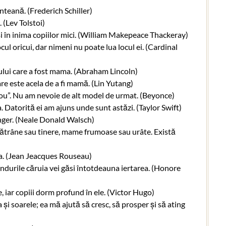
nteană. (Frederich Schiller)
 (Lev Tolstoi)
în inima copiilor mici. (William Makepeace Thackeray)
l oricui, dar nimeni nu poate lua locul ei. (Cardinal
erului care a fost mama. (Abraham Lincoln)
are este acela de a fi mamă. (Lin Yutang)
u”. Nu am nevoie de alt model de urmat. (Beyonce)
Datorită ei am ajuns unde sunt astăzi. (Taylor Swift)
nger. (Neale Donald Walsch)
trâne sau tinere, mame frumoase sau urâte. Există
ia. (Jean Jeacques Rouseau)
ndurile căruia vei găsi întotdeauna iertarea. (Honore
, iar copiii dorm profund în ele. (Victor Hugo)
 și soarele; ea mă ajută să cresc, să prosper și să ating