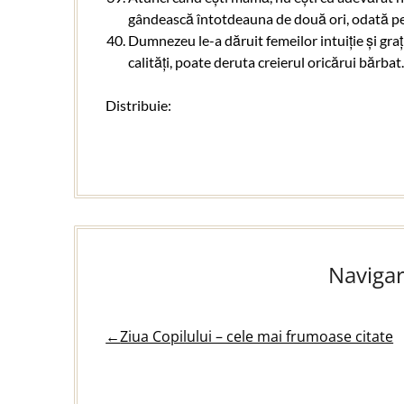
gândească întotdeauna de două ori, odată pen
Dumnezeu le-a dăruit femeilor intuiție și gra
calități, poate deruta creierul oricărui bărba
Distribuie:
Navigar
←
Ziua Copilului – cele mai frumoase citate