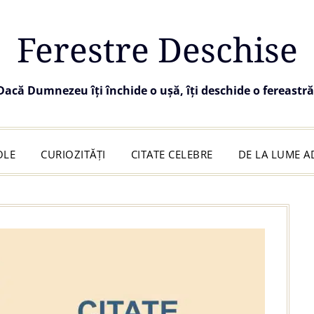
Ferestre Deschise
Dacă Dumnezeu îți închide o ușă, îți deschide o fereastră
OLE
CURIOZITĂȚI
CITATE CELEBRE
DE LA LUME 