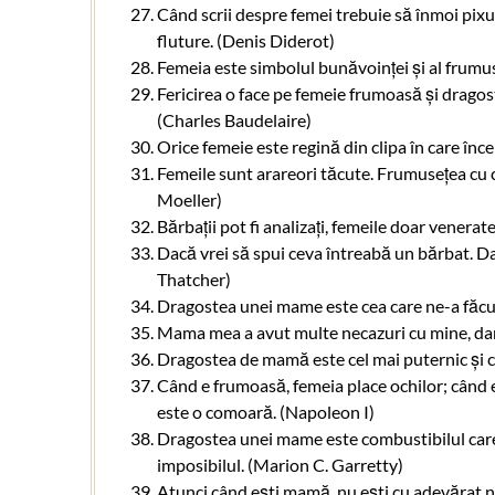
Când scrii despre femei trebuie să înmoi pixul
fluture. (Denis Diderot)
Femeia este simbolul bunăvoinței și al frumuse
Fericirea o face pe femeie frumoasă și dragoste
(Charles Baudelaire)
Orice femeie este regină din clipa în care în
Femeile sunt arareori tăcute. Frumusețea cu c
Moeller)
Bărbații pot fi analizați, femeile doar venerat
Dacă vrei să spui ceva întreabă un bărbat. Da
Thatcher)
Dragostea unei mame este cea care ne-a făcut 
Mama mea a avut multe necazuri cu mine, dar 
Dragostea de mamă este cel mai puternic și ce
Când e frumoasă, femeia place ochilor; când e 
este o comoară. (Napoleon I)
Dragostea unei mame este combustibilul care 
imposibilul. (Marion C. Garretty)
Atunci când ești mamă, nu ești cu adevărat n