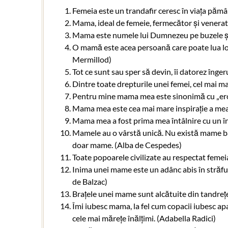
Femeia este un trandafir ceresc în viața pămâ
Mama, ideal de femeie, fermecător și venerat.
Mama este numele lui Dumnezeu pe buzele și 
O mamă este acea persoană care poate lua locu
Mermillod)
Tot ce sunt sau sper să devin, îi datorez îng
Dintre toate drepturile unei femei, cel mai m
Pentru mine mama mea este sinonimă cu „ero
Mama mea este cea mai mare inspirație a mea. 
Mama mea a fost prima mea întâlnire cu un î
Mamele au o vârstă unică. Nu există mame bă
doar mame. (Alba de Cespedes)
Toate popoarele civilizate au respectat feme
Inima unei mame este un adânc abis în străfu
de Balzac)
Brațele unei mame sunt alcătuite din tandrețe
Îmi iubesc mama, la fel cum copacii iubesc apa
cele mai mărețe înălțimi. (Adabella Radici)