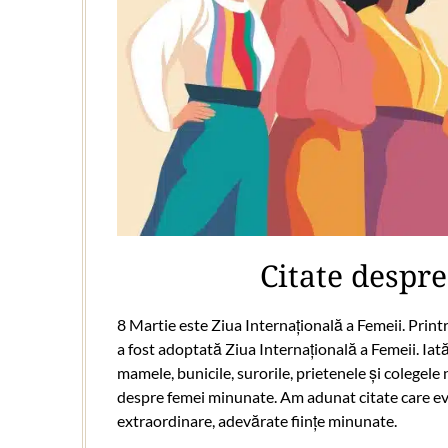
Citate despr
8 Martie este Ziua Internațională a Femeii. Print
a fost adoptată Ziua Internațională a Femeii. Iat
mamele, bunicile, surorile, prietenele și colegel
despre femei minunate. Am adunat citate care evi
extraordinare, adevărate ființe minunate.