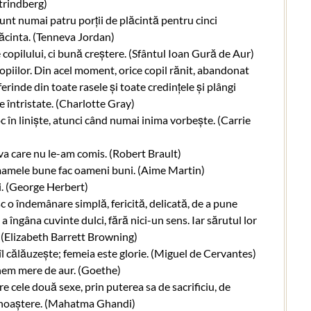
Strindberg)
unt numai patru porții de plăcintă pentru cinci
lăcinta. (Tenneva Jordan)
opilului, ci bună creștere. (Sfântul Ioan Gură de Aur)
piilor. Din acel moment, orice copil rănit, abandonat
ferinde din toate rasele și toate credințele și plângi
e întristate. (Charlotte Gray)
 în liniște, atunci când numai inima vorbește. (Carrie
eva care nu le-am comis. (Robert Brault)
i mamele bune fac oameni buni. (Aime Martin)
. (George Herbert)
c o îndemânare simplă, fericită, delicată, de a pune
e a îngâna cuvinte dulci, fără nici-un sens. Iar sărutul lor
 (Elizabeth Barrett Browning)
îl călăuzește; femeia este glorie. (Miguel de Cervantes)
unem mere de aur. (Goethe)
re cele două sexe, prin puterea sa de sacrificiu, de
 cunoaștere. (Mahatma Ghandi)