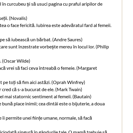
 în curcubeu și să usuci pagina cu praful aripilor de
ții. (Novalis)
a o face fericită. Iubirea este adevăratul fard al femeii.
cepe să iubească un bărbat. (Andre Saures)
are sunt înzestrate vorbește mereu în locul lor. (Philip
e. (Oscar Wilde)
că vrei să faci ceva întreabă o femeie. (Margaret
pe toți să fim aici astăzi. (Oprah Winfrey)
cred că s-a bucurat de ele. (Mark Twain)
l mai statornic sentiment al femeii. (Bautain)
bună place inimii; cea dintâi este o bijuterie, a doua
îi permite unei ființe umane, normale, să facă
iciodată singură în gândurile tale. O mamă trebuie să