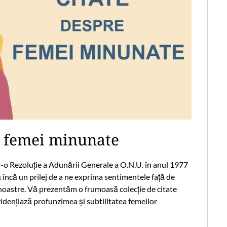
e femei minunate
r-o Rezoluție a Adunării Generale a O.N.U. în anul 1977
ă încă un prilej de a ne exprima sentimentele față de
e noastre. Vă prezentăm o frumoasă colecție de citate
dențiază profunzimea și subtilitatea femeilor