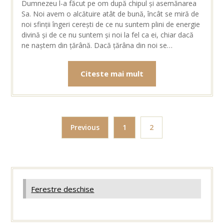
Dumnezeu l-a făcut pe om după chipul și asemănarea
Sa. Noi avem o alcătuire atât de bună, încât se miră de
noi sfinții îngeri cerești de ce nu suntem plini de energie
divină și de ce nu suntem și noi la fel ca ei, chiar dacă
ne naștem din țărână. Dacă țărâna din noi se…
Citeste mai mult
Previous
1
2
Ferestre deschise