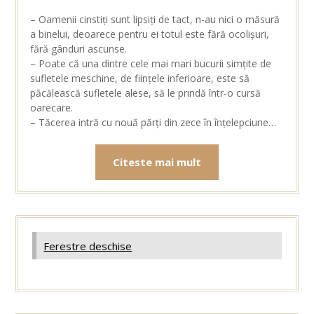
– Oamenii cinstiți sunt lipsiți de tact, n-au nici o măsură
a binelui, deoarece pentru ei totul este fără ocolișuri,
fără gânduri ascunse.
– Poate că una dintre cele mai mari bucurii simțite de
sufletele meschine, de ființele inferioare, este să
păcălească sufletele alese, să le prindă într-o cursă
oarecare.
– Tăcerea intră cu nouă părți din zece în înțelepciune…
Citeste mai mult
Ferestre deschise