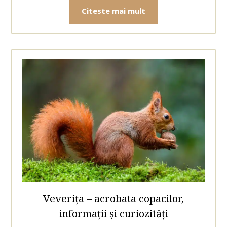
Citeste mai mult
Veverița – acrobata copacilor,
informații și curiozități