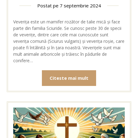
Postat pe
7 septembrie 2024
Veverița este un mamifer rozător de talie mică și face
parte din familia Sciuride. Se cunosc peste 30 de specii
de veverițe, dintre care cele mai cunoscute sunt
veverița comună (Sciurus vulgaris) și veverița roșie, care
poate fi întâlnită și în țara noastră. Veverițele sunt mai
mult animale arboricole și trăiesc în pădurile de
conifere…
Citeste mai mult