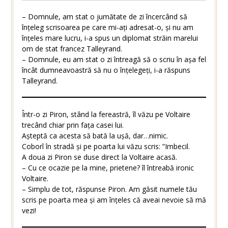
– Domnule, am stat o jumătate de zi încercând să
înțeleg scrisoarea pe care mi-ați adresat-o, și nu am
înțeles mare lucru, i-a spus un diplomat străin marelui
om de stat francez Talleyrand.
– Domnule, eu am stat o zi întreagă să o scriu în așa fel
încât dumneavoastră să nu o înțelegeți, i-a răspuns
Talleyrand.
Într-o zi Piron, stând la fereastră, îl văzu pe Voltaire
trecând chiar prin fața casei lui.
Așteptă ca acesta să bată la ușă, dar…nimic.
Coborî în stradă și pe poarta lui văzu scris: ”Imbecil.
A doua zi Piron se duse direct la Voltaire acasă.
– Cu ce ocazie pe la mine, prietene? îl întreabă ironic
Voltaire.
– Simplu de tot, răspunse Piron. Am găsit numele tău
scris pe poarta mea și am înțeles că aveai nevoie să mă
vezi!