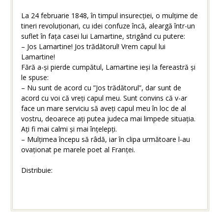
La 24 februarie 1848, în timpul insurecției, o mulțime de
tineri revoluționari, cu idei confuze încă, aleargă într-un
suflet în fața casei lui Lamartine, strigând cu putere:
– Jos Lamartine! Jos trădătorul! Vrem capul lui
Lamartine!
Fără a-și pierde cumpătul, Lamartine ieși la fereastră și
le spuse:
– Nu sunt de acord cu ”Jos trădătorul”, dar sunt de
acord cu voi că vreți capul meu. Sunt convins că v-ar
face un mare serviciu să aveți capul meu în loc de al
vostru, deoarece ați putea judeca mai limpede situația.
Ați fi mai calmi și mai înțelepți.
– Mulțimea începu să râdă, iar în clipa următoare l-au
ovaționat pe marele poet al Franței.
Distribuie: