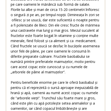
pe care oamenii le mănâncă sub formă de salate.
Florile lui albe și mari de circa 15-20 centimetri înfloresc
o singură zi pe an, pe timpul nopții. Dimineața în zori se
ofilesc și se usucă, dar este suficientă o noapte pentru
a fi polenizate de lilieci. Din ele cresc fructe de mărimea
unui castravete mai lung și mai gros. Miezul suculent al
fructelor este foarte bogat în vitamine și conține multe
minerale, fiind folosit și ca aliment și ca medicament.
Când fructele se usucă se desfac în bucățele asemenea
unor felii de pâine, pe care oamenii le consumă în
diferite preparate culinare. Fructele baobabului se
numără printre preferatele maimuțelor, motiv pentru
care acest copac este cunoscut și cu numele de
„arborele de pâine al maimuțelor”.
Pentru beneficiile enorme pe care le oferă baobabul și
pentru că el reprezintă o sursă aproape inepuizabilă de
hrană și apă, oamenii au numit acest copac cu numele
de ”arborele vieții”. Trunchiul său foarte mare și gros,
când este plin cu apă potolește setea animalelor și a
oamenilor, iar când copacul îmbătrânește și are