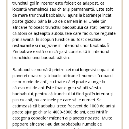
trunchiul gol în interior este folosit ca adăpost, ca
locuință vremelnică sau chiar și permanentă. Este atât
de mare trunchiul baobabului ajuns la bătrânețe încât
poate găzdui până la 50 de oameni în el. Unele țări
africane folosesc trunchiul baobabului ca stații pentru
călătorii ce așteaptă autobuzele care fac curse regulate
prin savană. În scopuri turistice au fost deschise
restaurante și magazine în interiorul unor baobabi. În
Zimbabwe există o mică gară construită în interiorul
trunchiului unui baobab bătrân.
Baobabul se numără printre cei mai longevivi copaci ai
planetei noastre și triburile africane îl numesc ”copacul
celor o mie de ani”, cu toate că el poate ajunge la
câteva mii de ani. Este foarte greu să afli vârsta
baobabului, pentru că trunchiul lui fiind gol în interior și
plin cu apă, nu are inele pe care să le numeri. Se
estimează că baobabul trece frecvent de 1000 de ani și
poate ajunge chiar la 4000-6000 de ani, deci intră în
categoria copacilor milenari ai planetei noastre. Multe
popoare africane i-au dat baobabului numele de