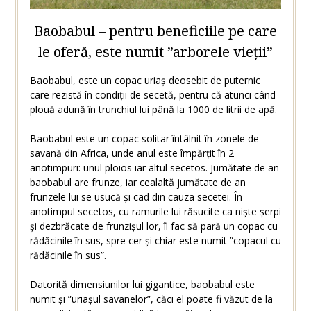
Baobabul – pentru beneficiile pe care
le oferă, este numit ”arborele vieții”
Baobabul, este un copac uriaș deosebit de puternic
care rezistă în condiții de secetă, pentru că atunci când
plouă adună în trunchiul lui până la 1000 de litrii de apă.
Baobabul este un copac solitar întâlnit în zonele de
savană din Africa, unde anul este împărțit în 2
anotimpuri: unul ploios iar altul secetos. Jumătate de an
baobabul are frunze, iar cealaltă jumătate de an
frunzele lui se usucă și cad din cauza secetei. În
anotimpul secetos, cu ramurile lui răsucite ca niște șerpi
și dezbrăcate de frunzișul lor, îl fac să pară un copac cu
rădăcinile în sus, spre cer și chiar este numit ”copacul cu
rădăcinile în sus”.
Datorită dimensiunilor lui gigantice, baobabul este
numit și ”uriașul savanelor”, căci el poate fi văzut de la