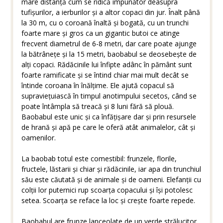
mare distanță cum se ridică impunător deasupra
tufișurilor, a ierburilor și a altor copaci din jur. Înalt până
la 30 m, cu o coroană înaltă și bogată, cu un trunchi
foarte mare și gros ca un gigantic butoi ce atinge
frecvent diametrul de 6-8 metri, dar care poate ajunge
la bătrânețe și la 15 metri, baobabul se deosebește de
alți copaci. Rădăcinile lui înfipte adânc în pământ sunt
foarte ramificate și se întind chiar mai mult decât se
întinde coroana în înălțime. Ele ajută copacul să
supraviețuiască în timpul anotimpului secetos, când se
poate întâmpla să treacă și 8 luni fără să plouă.
Baobabul este unic și ca înfățișare dar și prin resursele
de hrană și apă pe care le oferă atât animalelor, cât și
oamenilor.
La baobab totul este comestibil: frunzele, florile,
fructele, lăstarii și chiar și rădăcinile, iar apa din trunchiul
său este căutată și de animale și de oameni. Elefanții cu
colții lor puternici rup scoarța copacului și își potolesc
setea. Scoarța se reface la loc și crește foarte repede.
Baobabul are frunze lanceolate de un verde strălucitor,