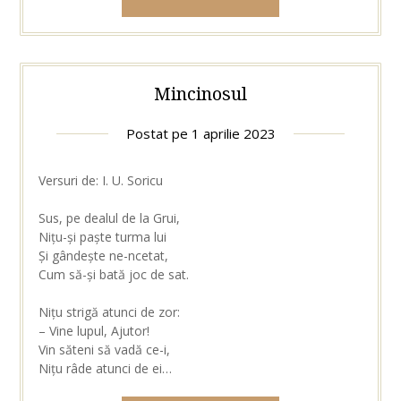
Mincinosul
Postat pe
1 aprilie 2023
Versuri de: I. U. Soricu
Sus, pe dealul de la Grui,
Nițu-și paște turma lui
Și gândește ne-ncetat,
Cum să-și bată joc de sat.
Nițu strigă atunci de zor:
– Vine lupul, Ajutor!
Vin săteni să vadă ce-i,
Nițu râde atunci de ei…