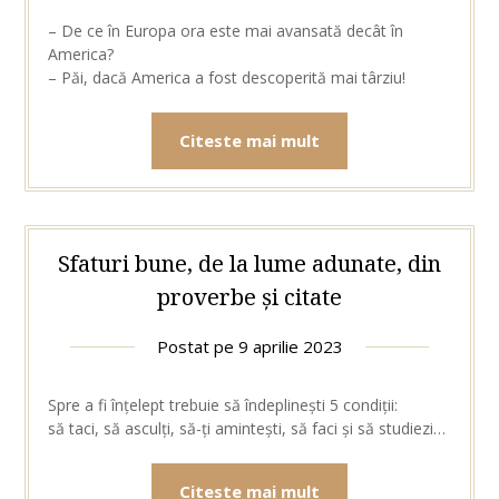
– De ce în Europa ora este mai avansată decât în
America?
– Păi, dacă America a fost descoperită mai târziu!
Citeste mai mult
Sfaturi bune, de la lume adunate, din
proverbe și citate
Postat pe
9 aprilie 2023
Spre a fi înțelept trebuie să îndeplinești 5 condiții:
să taci, să asculți, să-ți amintești, să faci și să studiezi…
Citeste mai mult