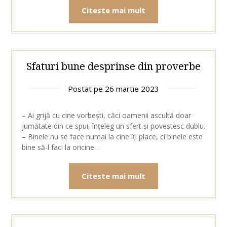
Citeste mai mult
Sfaturi bune desprinse din proverbe
Postat pe
26 martie 2023
– Ai grijă cu cine vorbești, căci oamenii ascultă doar
jumătate din ce spui, înțeleg un sfert și povestesc dublu.
– Binele nu se face numai la cine îți place, ci binele este
bine să-l faci la oricine…
Citeste mai mult