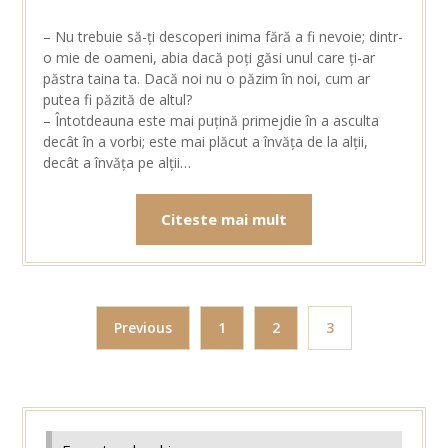
– Nu trebuie să-ți descoperi inima fără a fi nevoie; dintr-
o mie de oameni, abia dacă poți găsi unul care ți-ar
păstra taina ta. Dacă noi nu o păzim în noi, cum ar
putea fi păzită de altul?
– Întotdeauna este mai puțină primejdie în a asculta
decât în a vorbi; este mai plăcut a învăța de la alții,
decât a învăța pe alții…
Citeste mai mult
Previous
1
2
3