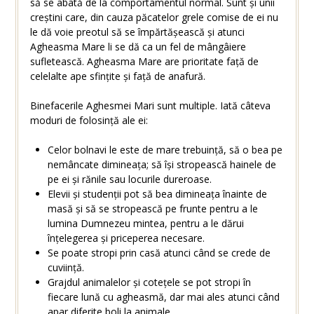
să se abată de la comportamentul normal. Sunt și unii
creștini care, din cauza păcatelor grele comise de ei nu
le dă voie preotul să se împărtășească și atunci
Agheasma Mare li se dă ca un fel de mângâiere
sufletească. Agheasma Mare are prioritate față de
celelalte ape sfințite și față de anafură.
Binefacerile Aghesmei Mari sunt multiple. Iată câteva
moduri de folosință ale ei:
Celor bolnavi le este de mare trebuință, să o bea pe
nemâncate dimineața; să își stropească hainele de
pe ei și rănile sau locurile dureroase.
Elevii și studenții pot să bea dimineața înainte de
masă și să se stropească pe frunte pentru a le
lumina Dumnezeu mintea, pentru a le dărui
înțelegerea și priceperea necesare.
Se poate stropi prin casă atunci când se crede de
cuviință.
Grajdul animalelor și cotețele se pot stropi în
fiecare lună cu agheasmă, dar mai ales atunci când
apar diferite boli la animale.