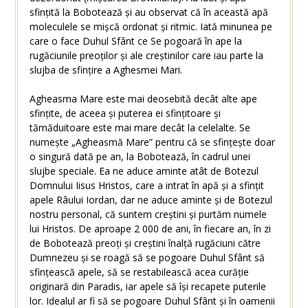
sfințită la Bobotează și au observat că în această apă
moleculele se mișcă ordonat și ritmic. Iată minunea pe
care o face Duhul Sfânt ce Se pogoară în ape la
rugăciunile preoților și ale creștinilor care iau parte la
slujba de sfințire a Aghesmei Mari.
Agheasma Mare este mai deosebită decât alte ape
sfințite, de aceea și puterea ei sfințitoare și
tămăduitoare este mai mare decât la celelalte. Se
numește „Agheasmă Mare” pentru că se sfințește doar
o singură dată pe an, la Bobotează, în cadrul unei
slujbe speciale. Ea ne aduce aminte atât de Botezul
Domnului Iisus Hristos, care a intrat în apă și a sfințit
apele Râului Iordan, dar ne aduce aminte și de Botezul
nostru personal, că suntem creștini și purtăm numele
lui Hristos. De aproape 2 000 de ani, în fiecare an, în zi
de Bobotează preoți și creștini înalță rugăciuni către
Dumnezeu și se roagă să se pogoare Duhul Sfânt să
sfințească apele, să se restabilească acea curăție
originară din Paradis, iar apele să își recapete puterile
lor. Idealul ar fi să se pogoare Duhul Sfânt și în oamenii