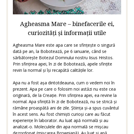
Agheasma Mare – binefacerile ei,
curiozități și informații utile
Agheasma Mare este apa care se sfințește o singură
dată pe an, la Bobotează, pe 6 ianuarie, când se
sărbătorește Botezul Domnului nostru Iisus Hristos.
Prin sfințirea apei, în zi de Bobotează, apele sfințite
revin la normal și își recapătă calitățile lor.
Apa nu a fost așa dintotdeauna, cum o vedem noi în
prezent. Apa pe care o folosim noi astăzi nu este cea
originară, de la Creație. Prin sfințirea apei, ea revine la
normal. Apa sfințită în zi de Bobotează, nu se strică și
rămâne proaspătă ani de zile. Știința și-a spus cuvântul
în acest sens. Au fost chimiști curioși care au făcut
experiențe în laborator. Au luat apă normală și au
analizat-o. Moleculele din apa normală se mișcau
dezordonat (mișcarea Browniană). Au luat și apă