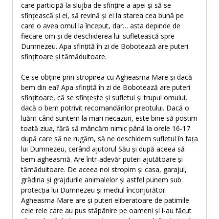
care participă la slujba de sfințire a apei și să se
sfințească și ei, să revină și ei la starea cea bună pe
care o avea omul la început, dar… asta depinde de
fiecare om și de deschiderea lui sufletească spre
Dumnezeu. Apa sfințită în zi de Bobotează are puteri
sfințitoare și tămăduitoare.
Ce se obține prin stropirea cu Agheasma Mare și dacă
bem din ea? Apa sfințită în zi de Bobotează are puteri
sfințitoare, că se sfințește și sufletul și trupul omului,
dacă o bem potrivit recomandărilor preotului. Dacă o
luăm când suntem la mari necazuri, este bine să postim
toată ziua, fără să mâncăm nimic până la orele 16-17
după care să ne rugăm, să ne deschidem sufletul în fața
lui Dumnezeu, cerând ajutorul Său și după aceea să
bem agheasmă. Are într-adevăr puteri ajutătoare și
tămăduitoare. De aceea noi stropim și casa, garajul,
grădina și grajdurile animalelor și astfel punem sub
protecția lui Dumnezeu și mediul înconjurător.
Agheasma Mare are și puteri eliberatoare de patimile
cele rele care au pus stăpânire pe oameni și i-au făcut