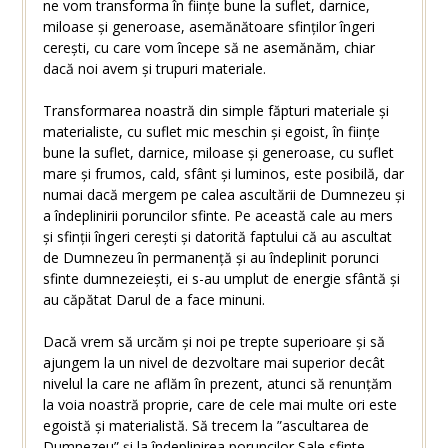
ne vom transforma în ființe bune la suflet, darnice,
miloase și generoase, asemănătoare sfinților îngeri
cerești, cu care vom începe să ne asemănăm, chiar
dacă noi avem și trupuri materiale.
Transformarea noastră din simple făpturi materiale și
materialiste, cu suflet mic meschin și egoist, în ființe
bune la suflet, darnice, miloase și generoase, cu suflet
mare și frumos, cald, sfânt și luminos, este posibilă, dar
numai dacă mergem pe calea ascultării de Dumnezeu și
a îndeplinirii poruncilor sfinte. Pe această cale au mers
și sfinții îngeri cerești și datorită faptului că au ascultat
de Dumnezeu în permanență și au îndeplinit porunci
sfinte dumnezeiești, ei s-au umplut de energie sfântă și
au căpătat Darul de a face minuni.
Dacă vrem să urcăm și noi pe trepte superioare și să
ajungem la un nivel de dezvoltare mai superior decât
nivelul la care ne aflăm în prezent, atunci să renunțăm
la voia noastră proprie, care de cele mai multe ori este
egoistă și materialistă. Să trecem la ”ascultarea de
Dumnezeu” și la îndeplinirea poruncilor Sale sfinte.