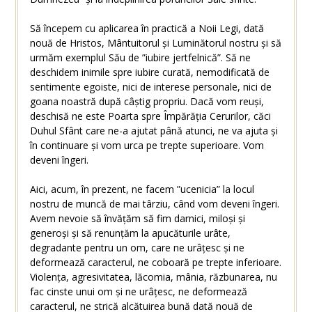
Să începem cu aplicarea în practică a Noii Legi, dată
nouă de Hristos, Mântuitorul și Luminătorul nostru și să
urmăm exemplul Său de ”iubire jertfelnică”. Să ne
deschidem inimile spre iubire curată, nemodificată de
sentimente egoiste, nici de interese personale, nici de
goana noastră după câștig propriu. Dacă vom reuși,
deschisă ne este Poarta spre Împărăția Cerurilor, căci
Duhul Sfânt care ne-a ajutat până atunci, ne va ajuta și
în continuare și vom urca pe trepte superioare. Vom
deveni îngeri.
Aici, acum, în prezent, ne facem ”ucenicia” la locul
nostru de muncă de mai târziu, când vom deveni îngeri.
Avem nevoie să învățăm să fim darnici, miloși și
generoși și să renunțăm la apucăturile urâte,
degradante pentru un om, care ne urâțesc și ne
deformează caracterul, ne coboară pe trepte inferioare.
Violența, agresivitatea, lăcomia, mânia, răzbunarea, nu
fac cinste unui om și ne urâțesc, ne deformează
caracterul, ne strică alcătuirea bună dată nouă de