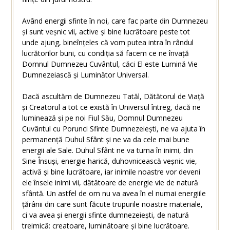
Având energii sfinte în noi, care fac parte din Dumnezeu
și sunt veșnic vii, active și bine lucrătoare peste tot
unde ajung, bineînțeles că vom putea intra în rândul
lucrătorilor buni, cu condiția să facem ce ne învață
Domnul Dumnezeu Cuvântul, căci El este Lumină Vie
Dumnezeiască și Luminător Universal.
Dacă ascultăm de Dumnezeu Tatăl, Dătătorul de Viață
și Creatorul a tot ce există în Universul întreg, dacă ne
luminează și pe noi Fiul Său, Domnul Dumnezeu
Cuvântul cu Porunci Sfinte Dumnezeiești, ne va ajuta în
permanență Duhul Sfânt și ne va da cele mai bune
energii ale Sale. Duhul Sfânt ne va turna în inimi, din
Sine Însuși, energie harică, duhovnicească veșnic vie,
activă și bine lucrătoare, iar inimile noastre vor deveni
ele însele inimi vii, dătătoare de energie vie de natură
sfântă. Un astfel de om nu va avea în el numai energiile
țărânii din care sunt făcute trupurile noastre materiale,
ci va avea și energii sfinte dumnezeiești, de natură
treimică: creatoare, luminătoare și bine lucrătoare.