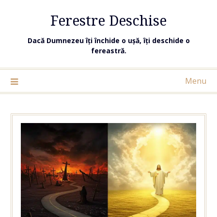
Ferestre Deschise
Dacă Dumnezeu îți închide o ușă, îți deschide o
fereastră.
Menu