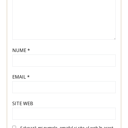
NUME
*
EMAIL
*
SITE WEB
Salvează-mi numele, emailul și site-ul web în acest