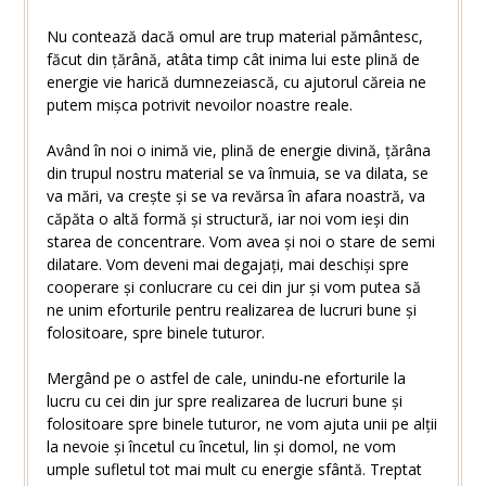
Nu contează dacă omul are trup material pământesc,
făcut din țărână, atâta timp cât inima lui este plină de
energie vie harică dumnezeiască, cu ajutorul căreia ne
putem mișca potrivit nevoilor noastre reale.
Având în noi o inimă vie, plină de energie divină, țărâna
din trupul nostru material se va înmuia, se va dilata, se
va mări, va crește și se va revărsa în afara noastră, va
căpăta o altă formă și structură, iar noi vom ieși din
starea de concentrare. Vom avea și noi o stare de semi
dilatare. Vom deveni mai degajați, mai deschiși spre
cooperare și conlucrare cu cei din jur și vom putea să
ne unim eforturile pentru realizarea de lucruri bune și
folositoare, spre binele tuturor.
Mergând pe o astfel de cale, unindu-ne eforturile la
lucru cu cei din jur spre realizarea de lucruri bune și
folositoare spre binele tuturor, ne vom ajuta unii pe alții
la nevoie și încetul cu încetul, lin și domol, ne vom
umple sufletul tot mai mult cu energie sfântă. Treptat