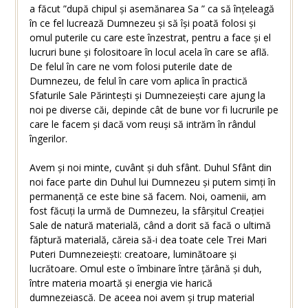
a făcut ”după chipul și asemănarea Sa ” ca să înțeleagă
în ce fel lucrează Dumnezeu și să își poată folosi și
omul puterile cu care este înzestrat, pentru a face și el
lucruri bune și folositoare în locul acela în care se află.
De felul în care ne vom folosi puterile date de
Dumnezeu, de felul în care vom aplica în practică
Sfaturile Sale Părintești și Dumnezeiești care ajung la
noi pe diverse căi, depinde cât de bune vor fi lucrurile pe
care le facem și dacă vom reuși să intrăm în rândul
îngerilor.
Avem și noi minte, cuvânt și duh sfânt. Duhul Sfânt din
noi face parte din Duhul lui Dumnezeu și putem simți în
permanență ce este bine să facem. Noi, oamenii, am
fost făcuți la urmă de Dumnezeu, la sfârșitul Creației
Sale de natură materială, când a dorit să facă o ultimă
făptură materială, căreia să-i dea toate cele Trei Mari
Puteri Dumnezeiești: creatoare, luminătoare și
lucrătoare. Omul este o îmbinare între țărână și duh,
între materia moartă și energia vie harică
dumnezeiască. De aceea noi avem și trup material