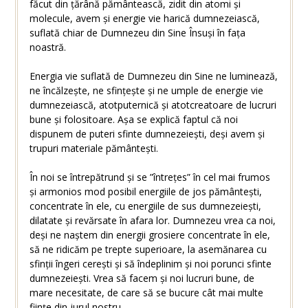
făcut din țărână pământească, zidit din atomi și
molecule, avem și energie vie harică dumnezeiască,
suflată chiar de Dumnezeu din Sine Însuși în fața
noastră.
Energia vie suflată de Dumnezeu din Sine ne luminează,
ne încălzește, ne sfințește și ne umple de energie vie
dumnezeiască, atotputernică și atotcreatoare de lucruri
bune și folositoare. Așa se explică faptul că noi
dispunem de puteri sfinte dumnezeiești, deși avem și
trupuri materiale pământești.
În noi se întrepătrund și se ”întrețes” în cel mai frumos
și armonios mod posibil energiile de jos pământești,
concentrate în ele, cu energiile de sus dumnezeiești,
dilatate și revărsate în afara lor. Dumnezeu vrea ca noi,
deși ne naștem din energii grosiere concentrate în ele,
să ne ridicăm pe trepte superioare, la asemănarea cu
sfinții îngeri cerești și să îndeplinim și noi porunci sfinte
dumnezeiești. Vrea să facem și noi lucruri bune, de
mare necesitate, de care să se bucure cât mai multe
ființe din jurul nostru.