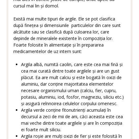
cursul mai lin și domol.
Există mai multe tipuri de argile. Ele se pot clasifica
după finețea și dimensiunile particulelor din care sunt
alcătuite sau se clasifică după culoarea lor, care
depinde de mineralele existente în compoziția lor.
Foarte folosite în alimentație și în prepararea
medicamentelor de uz intern sunt:
Argila albă, numită caolin, care este cea mai fină și
cea mai curată dintre toate argilele și are un gust
plăcut. Ea are mult calciu și este bogată în oxizi de
aluminiu, dar conține majoritatea elementelor
necesare organismului uman (calciu, fier, cupru,
potasiu, aluminiu, iod, fosfor, magneziu, siliciu etc.)
și asigură reînnoirea celulelor corpului omenesc.
Argila verde conține fitonutrienți acumulați în
decursul a zeci de mii de ani, căci aceasta este cea
mai veche dintre toate argilele și are în compoziția
ei foarte mult siliciu.
Argila roșie are mulți oxizi de fier și este folosită în