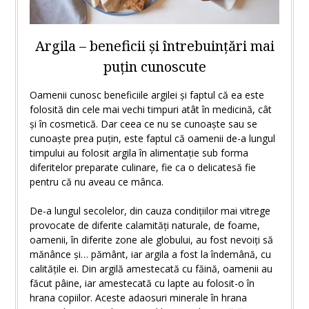
Argila – beneficii și întrebuințări mai
puțin cunoscute
Oamenii cunosc beneficiile argilei și faptul că ea este
folosită din cele mai vechi timpuri atât în medicină, cât
și în cosmetică. Dar ceea ce nu se cunoaște sau se
cunoaște prea puțin, este faptul că oamenii de-a lungul
timpului au folosit argila în alimentație sub forma
diferitelor preparate culinare, fie ca o delicatesă fie
pentru că nu aveau ce mânca.
De-a lungul secolelor, din cauza condițiilor mai vitrege
provocate de diferite calamități naturale, de foame,
oamenii, în diferite zone ale globului, au fost nevoiți să
mănânce și… pământ, iar argila a fost la îndemână, cu
calitățile ei. Din argilă amestecată cu făină, oamenii au
făcut pâine, iar amestecată cu lapte au folosit-o în
hrana copiilor. Aceste adaosuri minerale în hrana