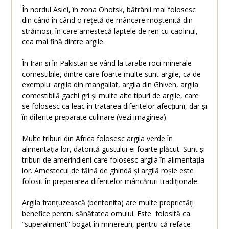
În nordul Asiei, în zona Ohotsk, bătrânii mai folosesc
din când în când o rețetă de mâncare moștenită din
strămoși, în care amestecă laptele de ren cu caolinul,
cea mai fină dintre argile.
În Iran și în Pakistan se vând la tarabe roci minerale
comestibile, dintre care foarte multe sunt argile, ca de
exemplu: argila din mangallat, argila din Ghiveh, argila
comestibilă gachi gri și multe alte tipuri de argile, care
se folosesc ca leac în tratarea diferitelor afecțiuni, dar și
în diferite preparate culinare (vezi imaginea).
Multe triburi din Africa folosesc argila verde în
alimentația lor, datorită gustului ei foarte plăcut. Sunt și
triburi de amerindieni care folosesc argila în alimentația
lor. Amestecul de făină de ghindă și argilă roșie este
folosit în prepararea diferitelor mâncăruri tradiționale.
Argila franțuzească (bentonita) are multe proprietăți
benefice pentru sănătatea omului. Este folosită ca
”superaliment” bogat în minereuri, pentru că reface