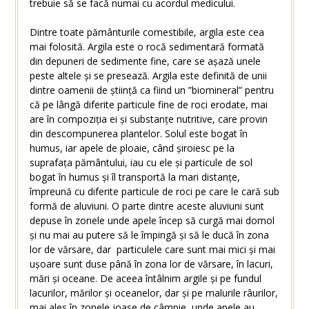
trebuie să se facă numai cu acordul medicului.
Dintre toate pământurile comestibile, argila este cea
mai folosită. Argila este o rocă sedimentară formată
din depuneri de sedimente fine, care se așază unele
peste altele și se presează. Argila este definită de unii
dintre oamenii de știință ca fiind un ”biomineral” pentru
că pe lângă diferite particule fine de roci erodate, mai
are în compoziția ei și substanțe nutritive, care provin
din descompunerea plantelor. Solul este bogat în
humus, iar apele de ploaie, când șiroiesc pe la
suprafața pământului, iau cu ele și particule de sol
bogat în humus și îl transportă la mari distanțe,
împreună cu diferite particule de roci pe care le cară sub
formă de aluviuni. O parte dintre aceste aluviuni sunt
depuse în zonele unde apele încep să curgă mai domol
și nu mai au putere să le împingă și să le ducă în zona
lor de vărsare, dar particulele care sunt mai mici și mai
ușoare sunt duse până în zona lor de vărsare, în lacuri,
mări și oceane. De aceea întâlnim argile și pe fundul
lacurilor, mărilor și oceanelor, dar și pe malurile râurilor,
mai ales în zonele joase de câmpie, unde apele au