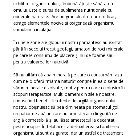
echilibrul organismului și îmbunătățește sănătatea
omului. Este o sursă de suplimente nutriționale cu
minerale naturale. Are un grad alcalin foarte ridicat,
atrage elementele nocive și oxigenează organismul
stimulând circulația.
În unele zone ale globului nostru pământesc au existat
până în secolul trecut geofagi, amatori de roci minerale
pe care le consumă de plăcere și nu de foame sau
pentru valoarea lor nutritivă.
Să nu uităm că apa minerală pe care o consumăm așa
cum ne-o oferă ”mama natură” conține în ea o serie de
săruri minerale dizolvate, motiv pentru care o folosim în
scopuri terapeutice. Mulți oameni din zilele noastre,
cunoscând beneficiile oferite de argilă organismului
nostru, obișnuiesc să bea dimineața pe stomacul gol,
un pahar de apă, în care au amestecat o linguriță de
argilă comestibilă și au lăsat amestecul la decantat
peste noapte. În felul acesta detoxifierea și tonifierea
organismului sunt asigurate, dar un astfel de tratament