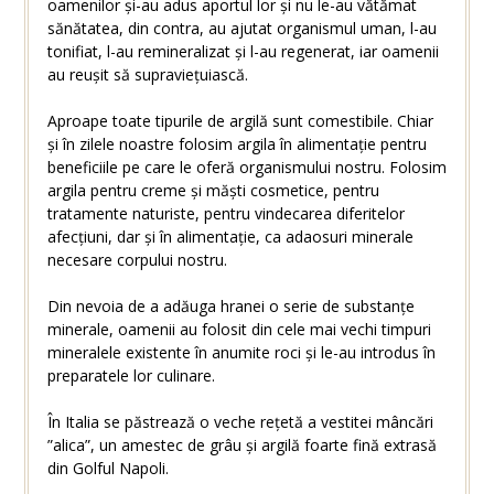
oamenilor și-au adus aportul lor și nu le-au vătămat
sănătatea, din contra, au ajutat organismul uman, l-au
tonifiat, l-au remineralizat și l-au regenerat, iar oamenii
au reușit să supraviețuiască.
Aproape toate tipurile de argilă sunt comestibile. Chiar
și în zilele noastre folosim argila în alimentație pentru
beneficiile pe care le oferă organismului nostru. Folosim
argila pentru creme și măști cosmetice, pentru
tratamente naturiste, pentru vindecarea diferitelor
afecțiuni, dar și în alimentație, ca adaosuri minerale
necesare corpului nostru.
Din nevoia de a adăuga hranei o serie de substanțe
minerale, oamenii au folosit din cele mai vechi timpuri
mineralele existente în anumite roci și le-au introdus în
preparatele lor culinare.
În Italia se păstrează o veche rețetă a vestitei mâncări
”alica”, un amestec de grâu și argilă foarte fină extrasă
din Golful Napoli.