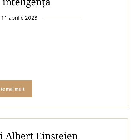
 inteligență
e
11 aprilie 2023
ste mai mult
i Albert Einsteien