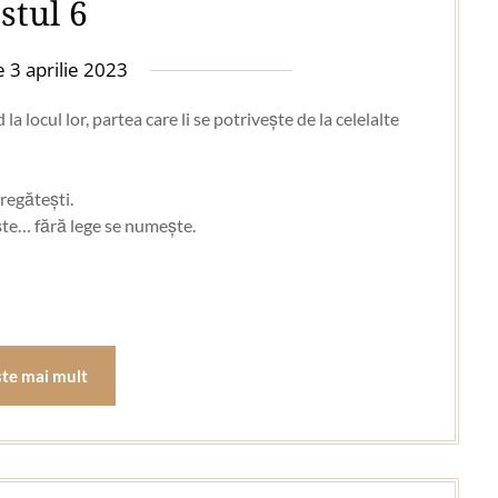
stul 6
pe
3 aprilie 2023
 locul lor, partea care li se potrivește de la celelalte
regătești.
ește… fără lege se numește.
ste mai mult