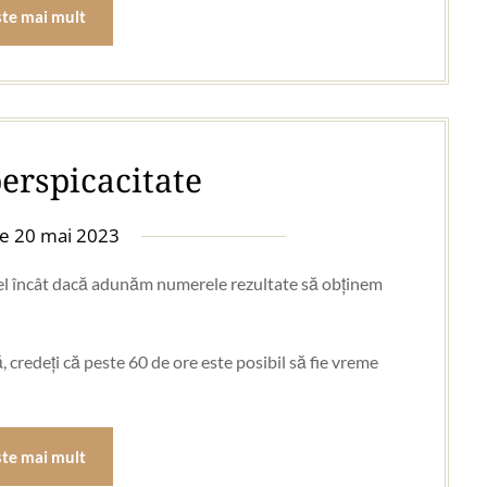
ste mai mult
perspicacitate
pe
20 mai 2023
 fel încât dacă adunăm numerele rezultate să obținem
, credeți că peste 60 de ore este posibil să fie vreme
ste mai mult