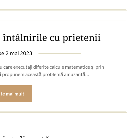
întâlnirile cu prietenii
 pe
2 mai 2023
cu care executați diferite calcule matematice și prin
eg, vă propunem această problemă amuzantă…
ste mai mult