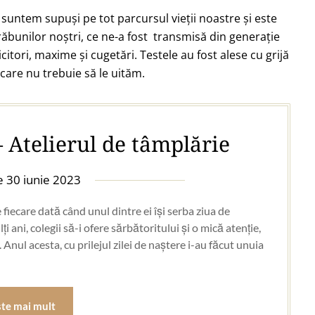
untem supuși pe tot parcursul vieții noastre și este
răbunilor noștri, ce ne-a fost transmisă din generație
citori, maxime și cugetări. Testele au fost alese cu grijă
 care nu trebuie să le uităm.
– Atelierul de tâmplărie
pe
30 iunie 2023
 fiecare dată când unul dintre ei își serba ziua de
i ani, colegii să-i ofere sărbătoritului și o mică atenție,
 Anul acesta, cu prilejul zilei de naștere i-au făcut unuia
ste mai mult