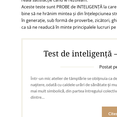
reală satisfacție când le rezolvăm.
Aceste teste sunt PROBE de INTELIGENȚĂ la care s
bine să ne hrănim mintea și din înțelepciunea st
în generație, sub formă de proverbe, zicători, ghi
ca să ne readucă în minte principalele lucruri pe
Test de inteligență 
Postat 
Într-un mic atelier de tâmplărie se obișnuia ca de
naștere, odată cu caldele urări de sănătate și mulț
mai mult simbolică, din partea întregului colectiv.
dintre…
Cite