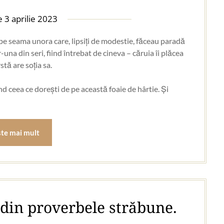
pe
3 aprilie 2023
 pe seama unora care, lipsiți de modestie, făceau paradă
-una din seri, fiind întrebat de cineva – căruia îi plăcea
stă are soția sa.
nd ceea ce dorești de pe această foaie de hârtie. Și
ste mai mult
 din proverbele străbune.