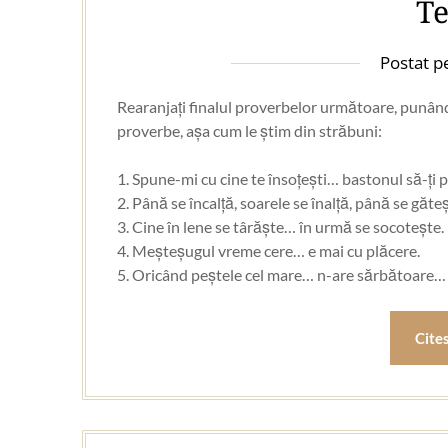
Te
Postat 
Rearanjați finalul proverbelor următoare, punând la
proverbe, așa cum le știm din străbuni:
1. Spune-mi cu cine te însoțești… bastonul să-ți p
2. Până se încalță, soarele se înalță, până se găt
3. Cine în lene se târăște… în urmă se socotește.
4. Meșteșugul vreme cere… e mai cu plăcere.
5. Oricând peștele cel mare… n-are sărbătoare…
Cite