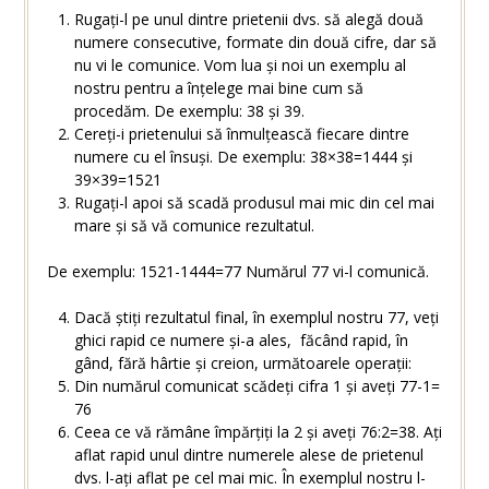
Rugați-l pe unul dintre prietenii dvs. să alegă două
numere consecutive, formate din două cifre, dar să
nu vi le comunice. Vom lua și noi un exemplu al
nostru pentru a înțelege mai bine cum să
procedăm. De exemplu: 38 și 39.
Cereți-i prietenului să înmulțească fiecare dintre
numere cu el însuși. De exemplu: 38×38=1444 și
39×39=1521
Rugați-l apoi să scadă produsul mai mic din cel mai
mare și să vă comunice rezultatul.
De exemplu: 1521-1444=77 Numărul 77 vi-l comunică.
Dacă știți rezultatul final, în exemplul nostru 77, veți
ghici rapid ce numere și-a ales, făcând rapid, în
gând, fără hârtie și creion, următoarele operații:
Din numărul comunicat scădeți cifra 1 și aveți 77-1=
76
Ceea ce vă rămâne împărțiți la 2 și aveți 76:2=38. Ați
aflat rapid unul dintre numerele alese de prietenul
dvs. l-ați aflat pe cel mai mic. În exemplul nostru l-