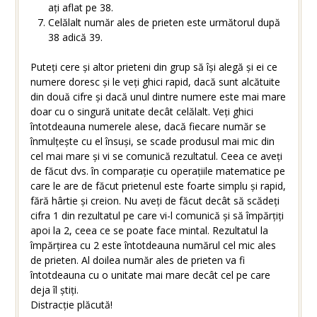
ați aflat pe 38.
Celălalt număr ales de prieten este următorul după
38 adică 39.
Puteți cere și altor prieteni din grup să își alegă și ei ce
numere doresc și le veți ghici rapid, dacă sunt alcătuite
din două cifre și dacă unul dintre numere este mai mare
doar cu o singură unitate decât celălalt. Veți ghici
întotdeauna numerele alese, dacă fiecare număr se
înmulțește cu el însuși, se scade produsul mai mic din
cel mai mare și vi se comunică rezultatul. Ceea ce aveți
de făcut dvs. în comparație cu operațiile matematice pe
care le are de făcut prietenul este foarte simplu și rapid,
fără hârtie și creion. Nu aveți de făcut decât să scădeți
cifra 1 din rezultatul pe care vi-l comunică și să împărțiți
apoi la 2, ceea ce se poate face mintal. Rezultatul la
împărțirea cu 2 este întotdeauna numărul cel mic ales
de prieten. Al doilea număr ales de prieten va fi
întotdeauna cu o unitate mai mare decât cel pe care
deja îl știți.
Distracție plăcută!