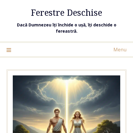
Ferestre Deschise
Dacă Dumnezeu îți închide o ușă, îți deschide o
fereastră.
Menu