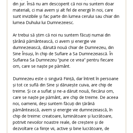
din jur. Însă nu am descoperit că noi nu suntem doar
materiali, ci mai avem și alt fel de energii în noi, care
sunt invizibile și fac parte din lumea cerului sau chiar din
lumea Duhului lui Dumnezeiesc.
Ar trebui să știm că noi nu suntem făcuți numai din
țărână pământească, ci avem și energie vie
dumnezeiască, dăruită nouă chiar de Dumnezeu, din
Sine Însuși, în chip de Suflare a Sa Dumnezeiască. În
Suflarea Sa Dumnezeu ”pune ce vrea” pentru fiecare
om, care se naște pe pământ.
Dumnezeu este o singură Ființă, dar întreit în persoane
și tot ce suflă din Sine și dăruiește cuiva, are chip de
treime. Și ce a suflat și ne-a dăruit nouă, fiecărui om,
care se naște pe pământ, are chip de treime. De aceea
noi, oamenii, deși suntem făcuți din țărână
pământească, avem și energie vie dumnezeiască, în
chip de treime: creatoare, luminătoare și lucrătoare,
potrivit nevoilor noastre reale, de creștere și de
dezvoltare ca ființe vii, active și bine lucrătoare, de