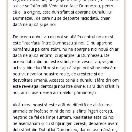
tot ce se întâmplă. Vede și ce face Dumnezeu, pentru
că el la origine, este duh sfânt și aparține Duhului lui
Dumnezeu, de care nu se desparte niciodată, chiar
dacă ne ajută și pe noi.
De aceea duhul viu din noi se află în centrul nostru și
este ”interfață” între Dumnezeu și noi. El nu aparține
pământului pe care stăm, nu ne aparține nici nouă chiar
dacă ne ajută enorm, ci aparține lui Dumnezeu. De
aceea duhul din noi este sfânt, este veșnic viu, veșnic
activ și bine lucrător și ne ajută și pe noi să ne mișcăm
potrivit nevoilor noastre reale, de creștere și de
dezvoltare umană. Această taină a duhului sfânt din om
este revelația identității noastre divine. Fără duh sfânt în
noi, am fi asemenea animalelor pământești.
Alcătuirea noastră este atât de diferită de alcătuirea
animalelor încât se miră de noi și sfinții îngeri cerești,
neștiind ce fel de ființe suntem. Realitatea este că noi
ne asemănăm și cu sfinții îngeri cerești, deoarece avem
duh sfânt din Duhul lui Dumnezeu, dar ne asemănăm și