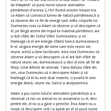
de îndeplinit” să pună nume tuturor animalelor
pământești (Facerea 2,19)? Rostul acestei misiuni era
ca Adam să cunoască lumea de natură pământească și
să observe din ce fel de energii sunt zidite corpurile lor.
Dumnezeu voia ca Adam să observe și să descopere că
el, pe lângă atomii din trupul lui material pământesc are
și duh sfânt din Duhul Sfânt Dumnezeiesc și să
înțeleagă că el are energie sfântă harică dumnezeiască
în el, singura energie din lume care este veșnic vie,
veșnic activă și bine lucrătoare. Asta voia Dumnezeu să
observe Adam și să descopere că el are duh sfânt de
natură veșnic vie, dumnezeiască și deci el este alt fel de
ființă, total diferită de animale. Taina duhului sfânt din
om, voia Dumnezeu să o descopere Adam și să
înțeleagă că el nu este doar materie, ci poartă în sine
energie divină, veșnic vie, harică și atotputernică.
Adam a pus nume tuturor animalelor pământești și a
observat că nici un animal nu se aseamănă cu el, deci
printre ele, el nu și-a găsit o pereche. Însă Adam nu a
reușit să descopere cine l-a ajutat pe el să pună nume