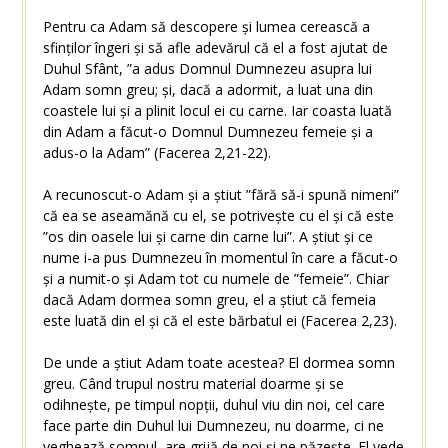
Pentru ca Adam să descopere și lumea cerească a
sfinților îngeri și să afle adevărul că el a fost ajutat de
Duhul Sfânt, ”a adus Domnul Dumnezeu asupra lui
Adam somn greu; și, dacă a adormit, a luat una din
coastele lui și a plinit locul ei cu carne. Iar coasta luată
din Adam a făcut-o Domnul Dumnezeu femeie și a
adus-o la Adam” (Facerea 2,21-22).
A recunoscut-o Adam și a știut ”fără să-i spună nimeni”
că ea se aseamănă cu el, se potrivește cu el și că este
”os din oasele lui și carne din carne lui”. A știut și ce
nume i-a pus Dumnezeu în momentul în care a făcut-o
și a numit-o și Adam tot cu numele de ”femeie”. Chiar
dacă Adam dormea somn greu, el a știut că femeia
este luată din el și că el este bărbatul ei (Facerea 2,23).
De unde a știut Adam toate acestea? El dormea somn
greu. Când trupul nostru material doarme și se
odihnește, pe timpul nopții, duhul viu din noi, cel care
face parte din Duhul lui Dumnezeu, nu doarme, ci ne
veghează somnul, are grijă de noi și ne păzește. El vede