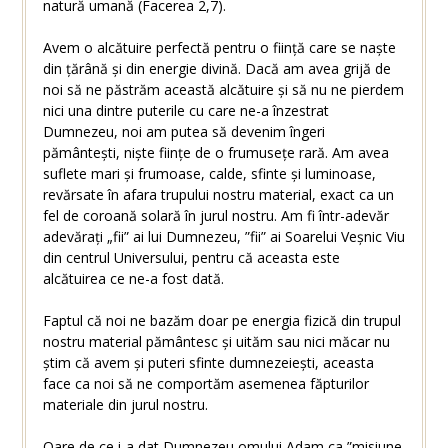
natură umană (Facerea 2,7).
Avem o alcătuire perfectă pentru o ființă care se naște
din țărână și din energie divină. Dacă am avea grijă de
noi să ne păstrăm această alcătuire și să nu ne pierdem
nici una dintre puterile cu care ne-a înzestrat
Dumnezeu, noi am putea să devenim îngeri
pământești, niște ființe de o frumusețe rară. Am avea
suflete mari și frumoase, calde, sfinte și luminoase,
revărsate în afara trupului nostru material, exact ca un
fel de coroană solară în jurul nostru. Am fi într-adevăr
adevărați „fii” ai lui Dumnezeu, ”fii” ai Soarelui Veșnic Viu
din centrul Universului, pentru că aceasta este
alcătuirea ce ne-a fost dată.
Faptul că noi ne bazăm doar pe energia fizică din trupul
nostru material pământesc și uităm sau nici măcar nu
știm că avem și puteri sfinte dumnezeiești, aceasta
face ca noi să ne comportăm asemenea făpturilor
materiale din jurul nostru.
Oare de ce i-a dat Dumnezeu omului Adam ca ”misiune