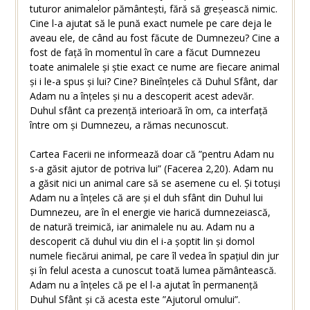
tuturor animalelor pământești, fără să greșească nimic.
Cine l-a ajutat să le pună exact numele pe care deja le
aveau ele, de când au fost făcute de Dumnezeu? Cine a
fost de față în momentul în care a făcut Dumnezeu
toate animalele și știe exact ce nume are fiecare animal
și i le-a spus și lui? Cine? Bineînțeles că Duhul Sfânt, dar
Adam nu a înțeles și nu a descoperit acest adevăr.
Duhul sfânt ca prezență interioară în om, ca interfață
între om și Dumnezeu, a rămas necunoscut.
Cartea Facerii ne informează doar că ”pentru Adam nu
s-a găsit ajutor de potriva lui” (Facerea 2,20). Adam nu
a găsit nici un animal care să se asemene cu el. Și totuși
Adam nu a înțeles că are și el duh sfânt din Duhul lui
Dumnezeu, are în el energie vie harică dumnezeiască,
de natură treimică, iar animalele nu au. Adam nu a
descoperit că duhul viu din el i-a șoptit lin și domol
numele fiecărui animal, pe care îl vedea în spațiul din jur
și în felul acesta a cunoscut toată lumea pământească.
Adam nu a înțeles că pe el l-a ajutat în permanență
Duhul Sfânt și că acesta este ”Ajutorul omului”.