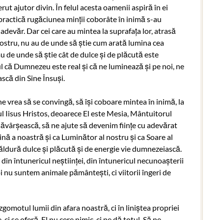
ut ajutor divin. În felul acesta oamenii aspiră în ei
 practică rugăciunea minții coborâte în inimă s-au
adevăr. Dar cei care au mintea la suprafața lor, atrasă
nostru, nu au de unde să știe cum arată lumina cea
de unde să știe cât de dulce și de plăcută este
ul că Dumnezeu este real și că ne luminează și pe noi, ne
scă din Sine Însuși.
e vrea să se convingă, să își coboare mintea în inimă, la
l Iisus Hristos, deoarece El este Mesia, Mântuitorul
săvârșească, să ne ajute să devenim ființe cu adevărat
mină a noastră și ca Luminător al nostru și ca Soare al
ăldură dulce și plăcută și de energie vie dumnezeiască.
din întunericul neștiinței, din întunericul necunoașterii
i nu suntem animale pământești, ci viitorii îngeri de
gomotul lumii din afara noastră, ci în liniștea propriei
i se oferă. El nu cere nimic, ci ne dă totul. Să ne