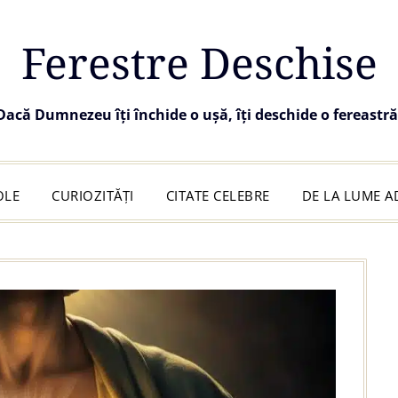
Ferestre Deschise
Dacă Dumnezeu îți închide o ușă, îți deschide o fereastră
OLE
CURIOZITĂȚI
CITATE CELEBRE
DE LA LUME 