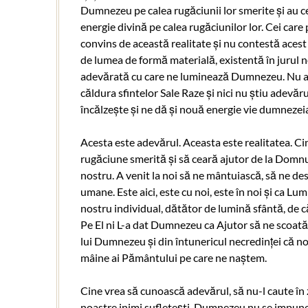
Dumnezeu pe calea rugăciunii lor smerite și au cer
energie divină pe calea rugăciunilor lor. Cei care
convins de această realitate și nu contestă acest 
de lumea de formă materială, existentă în jurul 
adevărată cu care ne luminează Dumnezeu. Nu au 
căldura sfintelor Sale Raze și nici nu știu adevăr
încălzește și ne dă și nouă energie vie dumnezeia
Acesta este adevărul. Aceasta este realitatea. Cin
rugăciune smerită și să ceară ajutor de la Domnu
nostru. A venit la noi să ne mântuiască, să ne de
umane. Este aici, este cu noi, este în noi și ca Lu
nostru individual, dătător de lumină sfântă, de c
Pe El ni L-a dat Dumnezeu ca Ajutor să ne scoată 
lui Dumnezeu și din întunericul necredinței că no
mâine ai Pământului pe care ne naștem.
Cine vrea să cunoască adevărul, să nu-l caute în z
noastre inimi sufletești. Dumnezeu nu se impune, c