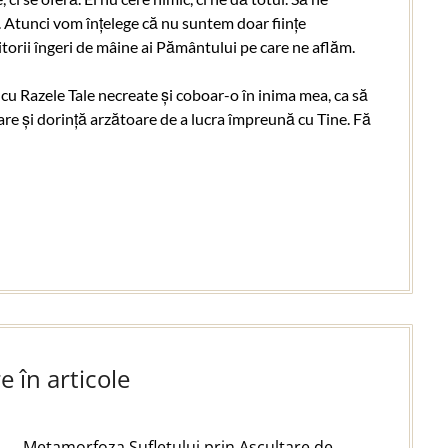
 Atunci vom înțelege că nu suntem doar ființe
iitorii îngeri de mâine ai Pământului pe care ne aflăm.
u Razele Tale necreate și coboar-o în inima mea, ca să
tare și dorință arzătoare de a lucra împreună cu Tine. Fă
e în articole
Metamorfoza Sufletului prin Ascultare de