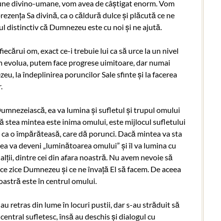
mune divino-umane, vom avea de câștigat enorm. Vom
ezența Sa divină, ca o căldură dulce și plăcută ce ne
ul distinctiv că Dumnezeu este cu noi și ne ajută.
ecărui om, exact ce-i trebuie lui ca să urce la un nivel
m evolua, putem face progrese uimitoare, dar numai
, la îndeplinirea poruncilor Sale sfinte și la facerea
.
nezeiască, ea va lumina și sufletul și trupul omului
ie să stea mintea este inima omului, este mijlocul sufletului
i ca o împărăteasă, care dă porunci. Dacă mintea va sta
 ea va deveni „luminătoarea omului” și îl va lumina cu
lții, dintre cei din afara noastră. Nu avem nevoie să
m ce zice Dumnezeu și ce ne învață El să facem. De aceea
oastră este în centrul omului.
au retras din lume în locuri pustii, dar s-au străduit să
r central sufletesc, însă au deschis și dialogul cu