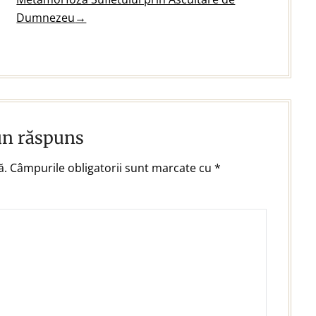
Dumnezeu
→
un răspuns
ă.
Câmpurile obligatorii sunt marcate cu
*