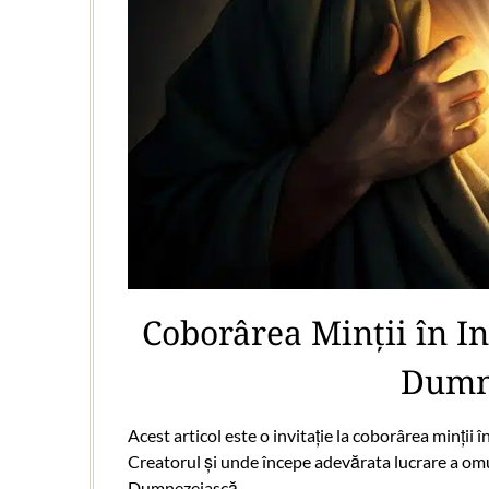
Coborârea Minții în I
Dumn
Acest articol este o invitație la coborârea minții 
Creatorul și unde începe adevărata lucrare a om
Dumnezeiască.