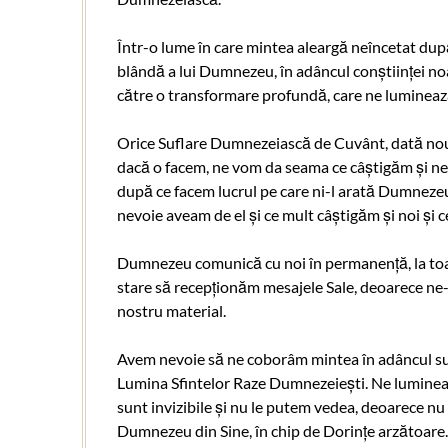
Într-o lume în care mintea aleargă neîncetat du
blândă a lui Dumnezeu, în adâncul conștiinței noas
către o transformare profundă, care ne luminează 
Orice Suflare Dumnezeiască de Cuvânt, dată nouă 
dacă o facem, ne vom da seama ce câștigăm și ne 
după ce facem lucrul pe care ni-l arată Dumnezeu 
nevoie aveam de el și ce mult câștigăm și noi și ce
Dumnezeu comunică cu noi în permanență, la toat
stare să recepționăm mesajele Sale, deoarece ne-a
nostru material.
Avem nevoie să ne coborâm mintea în adâncul sufl
Lumina Sfintelor Raze Dumnezeiești. Ne luminea
sunt invizibile și nu le putem vedea, deoarece nu c
Dumnezeu din Sine, în chip de Dorințe arzătoare.