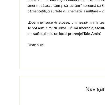
smerim, să ascultăm și să lucrăm împreună cu El.
pământești, ci suflete vii, chemate la înălțare – v
„Doamne Iisuse Hristoase, luminează-mi mintea c
Te pot auzi, simți și urma. Dă-mi smerenie, ascul
din sufletul meu un loc al prezenței Tale. Amin.”
Distribuie:
Navigar