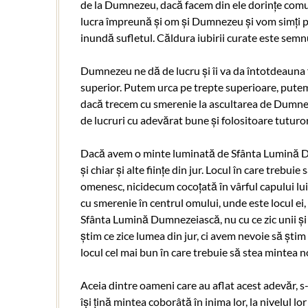
de la Dumnezeu, dacă facem din ele dorințe co
lucra împreună și om și Dumnezeu și vom simți pr
inundă sufletul. Căldura iubirii curate este semn
Dumnezeu ne dă de lucru și îi va da întotdeauna fi
superior. Putem urca pe trepte superioare, pute
dacă trecem cu smerenie la ascultarea de Dumnezeu
de lucruri cu adevărat bune și folositoare tuturor
Dacă avem o minte luminată de Sfânta Lumină Dum
și chiar și alte ființe din jur. Locul în care trebu
omenesc, nicidecum cocoțată în vârful capului lu
cu smerenie în centrul omului, unde este locul ei,
Sfânta Lumină Dumnezeiască, nu cu ce zic unii și a
știm ce zice lumea din jur, ci avem nevoie să ști
locul cel mai bun în care trebuie să stea mintea n
Aceia dintre oameni care au aflat acest adevăr, s-
își țină mintea coborâtă în inima lor, la nivelul lo