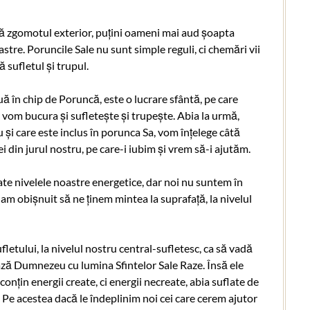
pă zgomotul exterior, puțini oameni mai aud șoapta
tre. Poruncile Sale nu sunt simple reguli, ci chemări vii
sufletul și trupul.
în chip de Poruncă, este o lucrare sfântă, pe care
vom bucura și sufletește și trupește. Abia la urmă,
și care este inclus în porunca Sa, vom înțelege câtă
i din jurul nostru, pe care-i iubim și vrem să-i ajutăm.
e nivelele noastre energetice, dar noi nu suntem în
m obișnuit să ne ținem mintea la suprafață, la nivelul
etului, la nivelul nostru central-sufletesc, ca să vadă
ză Dumnezeu cu lumina Sfintelor Sale Raze. Însă ele
onțin energii create, ci energii necreate, abia suflate de
 Pe acestea dacă le îndeplinim noi cei care cerem ajutor