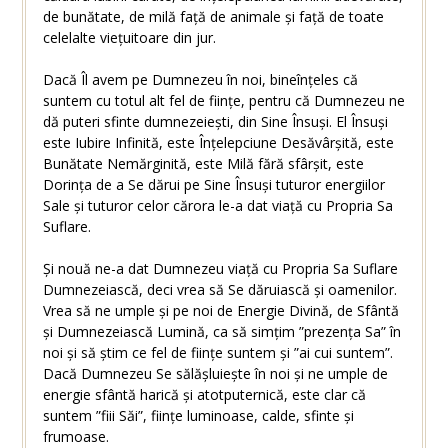
de bunătate, de milă față de animale și față de toate
celelalte viețuitoare din jur.
Dacă Îl avem pe Dumnezeu în noi, bineînțeles că
suntem cu totul alt fel de ființe, pentru că Dumnezeu ne
dă puteri sfinte dumnezeiești, din Sine Însuși. El Însuși
este Iubire Infinită, este Înțelepciune Desăvârșită, este
Bunătate Nemărginită, este Milă fără sfârșit, este
Dorința de a Se dărui pe Sine Însuși tuturor energiilor
Sale și tuturor celor cărora le-a dat viață cu Propria Sa
Suflare.
Și nouă ne-a dat Dumnezeu viață cu Propria Sa Suflare
Dumnezeiască, deci vrea să Se dăruiască și oamenilor.
Vrea să ne umple și pe noi de Energie Divină, de Sfântă
și Dumnezeiască Lumină, ca să simțim ”prezența Sa” în
noi și să știm ce fel de ființe suntem și ”ai cui suntem”.
Dacă Dumnezeu Se sălășluiește în noi și ne umple de
energie sfântă harică și atotputernică, este clar că
suntem ”fiii Săi”, ființe luminoase, calde, sfinte și
frumoase.