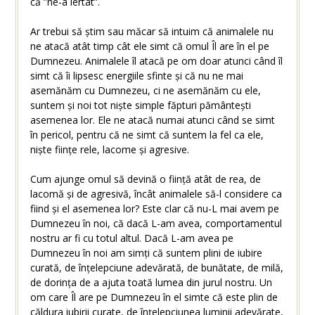
că ”ne-a iertat”.
Ar trebui să știm sau măcar să intuim că animalele nu
ne atacă atât timp cât ele simt că omul Îl are în el pe
Dumnezeu. Animalele îl atacă pe om doar atunci când îl
simt că îi lipsesc energiile sfinte și că nu ne mai
asemănăm cu Dumnezeu, ci ne asemănăm cu ele,
suntem și noi tot niște simple făpturi pământești
asemenea lor. Ele ne atacă numai atunci când se simt
în pericol, pentru că ne simt că suntem la fel ca ele,
niște ființe rele, lacome și agresive.
Cum ajunge omul să devină o ființă atât de rea, de
lacomă și de agresivă, încât animalele să-l considere ca
fiind și el asemenea lor? Este clar că nu-L mai avem pe
Dumnezeu în noi, că dacă L-am avea, comportamentul
nostru ar fi cu totul altul. Dacă L-am avea pe
Dumnezeu în noi am simți că suntem plini de iubire
curată, de înțelepciune adevărată, de bunătate, de milă,
de dorința de a ajuta toată lumea din jurul nostru. Un
om care Îl are pe Dumnezeu în el simte că este plin de
căldura iubirii curate, de înțelepciunea luminii adevărate,