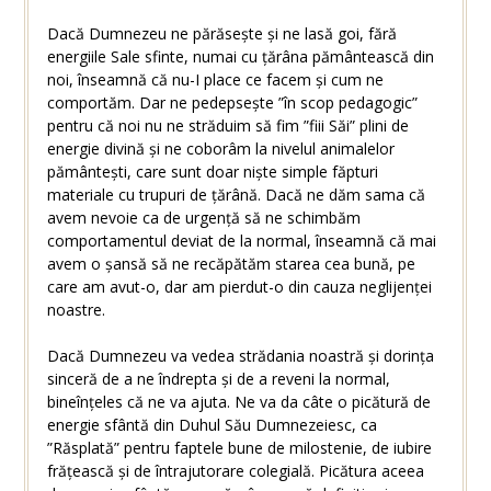
Dacă Dumnezeu ne părăsește și ne lasă goi, fără
energiile Sale sfinte, numai cu țărâna pământească din
noi, înseamnă că nu-I place ce facem și cum ne
comportăm. Dar ne pedepsește ”în scop pedagogic”
pentru că noi nu ne străduim să fim ”fiii Săi” plini de
energie divină și ne coborâm la nivelul animalelor
pământești, care sunt doar niște simple făpturi
materiale cu trupuri de țărână. Dacă ne dăm sama că
avem nevoie ca de urgență să ne schimbăm
comportamentul deviat de la normal, înseamnă că mai
avem o șansă să ne recăpătăm starea cea bună, pe
care am avut-o, dar am pierdut-o din cauza neglijenței
noastre.
Dacă Dumnezeu va vedea strădania noastră și dorința
sinceră de a ne îndrepta și de a reveni la normal,
bineînțeles că ne va ajuta. Ne va da câte o picătură de
energie sfântă din Duhul Său Dumnezeiesc, ca
”Răsplată” pentru faptele bune de milostenie, de iubire
frățească și de întrajutorare colegială. Picătura aceea