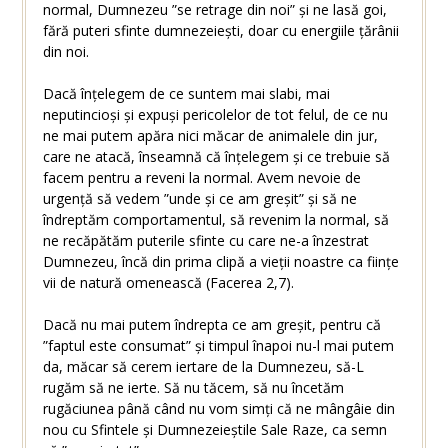
normal, Dumnezeu ”se retrage din noi” și ne lasă goi,
fără puteri sfinte dumnezeiești, doar cu energiile țărânii
din noi.
Dacă înțelegem de ce suntem mai slabi, mai
neputincioși și expuși pericolelor de tot felul, de ce nu
ne mai putem apăra nici măcar de animalele din jur,
care ne atacă, înseamnă că înțelegem și ce trebuie să
facem pentru a reveni la normal. Avem nevoie de
urgență să vedem ”unde și ce am greșit” și să ne
îndreptăm comportamentul, să revenim la normal, să
ne recăpătăm puterile sfinte cu care ne-a înzestrat
Dumnezeu, încă din prima clipă a vieții noastre ca ființe
vii de natură omenească (Facerea 2,7).
Dacă nu mai putem îndrepta ce am greșit, pentru că
”faptul este consumat” și timpul înapoi nu-l mai putem
da, măcar să cerem iertare de la Dumnezeu, să-L
rugăm să ne ierte. Să nu tăcem, să nu încetăm
rugăciunea până când nu vom simți că ne mângâie din
nou cu Sfintele și Dumnezeieștile Sale Raze, ca semn