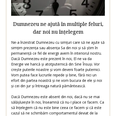
Dumnezeu ne ajută în multiple feluri,
dar noi nu înțelegem
Ne-a înzestrat Dumnezeu cu simțuri care să ne ajute să
simțim prezența sau absența Sa din noi și să știm în
permanență ce fel de energii avem în interiorul nostru.
Dacă Dumnezeu este prezent în noi, El ne va da
Energie vie harică și atotputernică din Sine Însuși. Vor
crește puterile noastre și vom deveni foarte puternici.
Vom putea face lucrurile repede și bine, fără nici un
efort din partea noastră și ne vom bucura de ele și noi
și cei din jur și întreaga natură pământească.
Dacă Dumnezeu este absent din noi, dacă nu se mai
sălășluiește în noi, înseamnă că nu-I place ce facem. Ca
să înțelegem că nu este bine ceea ce facem și că este
cazul să ne schimbăm comportamentul deviat de la