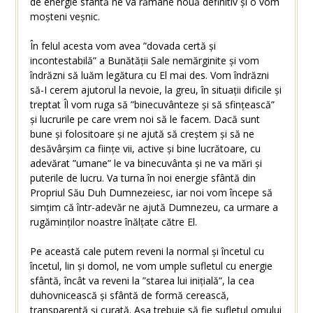
de energie sfântă ne va rămâne nouă definitiv și o vom
moșteni veșnic.
În felul acesta vom avea ”dovada certă și
incontestabilă” a Bunătății Sale nemărginite și vom
îndrăzni să luăm legătura cu El mai des. Vom îndrăzni
să-I cerem ajutorul la nevoie, la greu, în situații dificile și
treptat Îl vom ruga să ”binecuvânteze și să sfințească”
și lucrurile pe care vrem noi să le facem. Dacă sunt
bune și folositoare și ne ajută să creștem și să ne
desăvârșim ca ființe vii, active și bine lucrătoare, cu
adevărat ”umane” le va binecuvânta și ne va mări și
puterile de lucru. Va turna în noi energie sfântă din
Propriul Său Duh Dumnezeiesc, iar noi vom începe să
simțim că într-adevăr ne ajută Dumnezeu, ca urmare a
rugăminților noastre înălțate către El.
Pe această cale putem reveni la normal și încetul cu
încetul, lin și domol, ne vom umple sufletul cu energie
sfântă, încât va reveni la ”starea lui inițială”, la cea
duhovnicească și sfântă de formă cerească,
transparentă și curată. Așa trebuie să fie sufletul omului