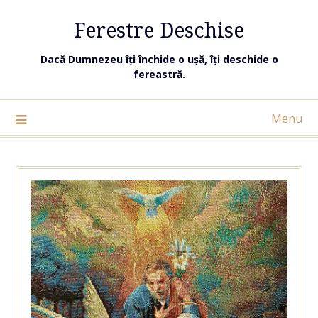
Ferestre Deschise
Dacă Dumnezeu îți închide o ușă, îți deschide o
fereastră.
Menu