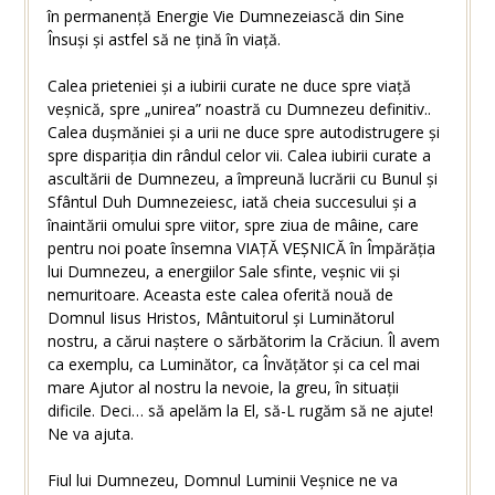
în permanență Energie Vie Dumnezeiască din Sine
Însuși și astfel să ne țină în viață.
Calea prieteniei și a iubirii curate ne duce spre viață
veșnică, spre „unirea” noastră cu Dumnezeu definitiv..
Calea dușmăniei și a urii ne duce spre autodistrugere și
spre dispariția din rândul celor vii. Calea iubirii curate a
ascultării de Dumnezeu, a împreună lucrării cu Bunul și
Sfântul Duh Dumnezeiesc, iată cheia succesului și a
înaintării omului spre viitor, spre ziua de mâine, care
pentru noi poate însemna VIAȚĂ VEȘNICĂ în Împărăția
lui Dumnezeu, a energiilor Sale sfinte, veșnic vii și
nemuritoare. Aceasta este calea oferită nouă de
Domnul Iisus Hristos, Mântuitorul și Luminătorul
nostru, a cărui naștere o sărbătorim la Crăciun. Îl avem
ca exemplu, ca Luminător, ca Învățător și ca cel mai
mare Ajutor al nostru la nevoie, la greu, în situații
dificile. Deci… să apelăm la El, să-L rugăm să ne ajute!
Ne va ajuta.
Fiul lui Dumnezeu, Domnul Luminii Veșnice ne va