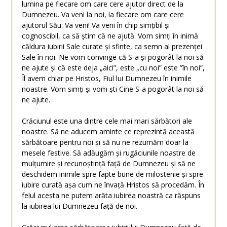
lumina pe fiecare om care cere ajutor direct de la
Dumnezeu. Va veni la noi, la fiecare om care cere
ajutorul Său. Va veni! Va veni în chip simțibil și
cognoscibil, ca să știm că ne ajută. Vom simți în inimă
căldura iubirii Sale curate și sfinte, ca semn al prezenței
Sale în noi. Ne vom convinge că S-a și pogorât la noi să
ne ajute și că este deja „aici”, este „cu noi” este ”în noi”,
Îl avem chiar pe Hristos, Fiul lui Dumnezeu în inimile
noastre. Vom simți și vom ști Cine S-a pogorât la noi să
ne ajute.
Crăciunul este una dintre cele mai mari sărbători ale
noastre. Să ne aducem aminte ce reprezintă această
sărbătoare pentru noi și să nu ne rezumăm doar la
mesele festive. Să adăugăm și rugăciunile noastre de
mulțumire și recunoștință față de Dumnezeu și să ne
deschidem inimile spre fapte bune de milostenie și spre
iubire curată așa cum ne învață Hristos să procedăm. În
felul acesta ne putem arăta iubirea noastră ca răspuns
la iubirea lui Dumnezeu față de noi.