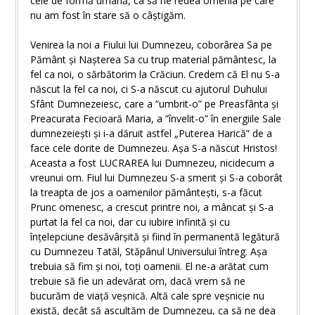
cele de formă umană, ca să ne redea omenia pe care
nu am fost în stare să o câștigăm.
Venirea la noi a Fiului lui Dumnezeu, coborârea Sa pe
Pământ și Nașterea Sa cu trup material pământesc, la
fel ca noi, o sărbătorim la Crăciun. Credem că El nu S-a
născut la fel ca noi, ci S-a născut cu ajutorul Duhului
Sfânt Dumnezeiesc, care a ”umbrit-o” pe Preasfânta și
Preacurata Fecioară Maria, a ”învelit-o” în energiile Sale
dumnezeiești și i-a dăruit astfel „Puterea Harică” de a
face cele dorite de Dumnezeu. Așa S-a născut Hristos!
Aceasta a fost LUCRAREA lui Dumnezeu, nicidecum a
vreunui om. Fiul lui Dumnezeu S-a smerit și S-a coborât
la treapta de jos a oamenilor pământești, s-a făcut
Prunc omenesc, a crescut printre noi, a mâncat și S-a
purtat la fel ca noi, dar cu iubire infinită și cu
înțelepciune desăvârșită și fiind în permanentă legătură
cu Dumnezeu Tatăl, Stăpânul Universului întreg. Așa
trebuia să fim și noi, toți oamenii. El ne-a arătat cum
trebuie să fie un adevărat om, dacă vrem să ne
bucurăm de viață veșnică. Altă cale spre veșnicie nu
există, decât să ascultăm de Dumnezeu, ca să ne dea