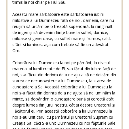
trimis la noi chiar pe Fiul Său.
Această mare sărbătoare este sărbătoarea iubirii
milostive a lui Dumnezeu față de noi, oamenii, care nu
reușim să urcăm pe o treaptă superioară, la rang înalt
de îngeri și să devenim ființe bune la suflet, darnice,
miloase și generoase, cu suflet mare și frumos, cald,
sfânt și luminos, așa cum trebuie să fie un adevărat
Om.
Coborârea lui Dumnezeu la noi pe pământ, la nivelul
material al lumii create de El, s-a făcut din iubire față de
noi, s-a făcut din dorința de a ne ajuta să ne ridicăm din
starea de necunoaștere a lui Dumnezeu, la starea de
cunoaștere a Sa. Această coborâre a lui Dumnezeu la
noi s-a făcut din dorința de a ne ajuta să ne luminăm la
minte, să dobândim o cunoaștere bună și corectă atât
despre lumea din jurul nostru, cât și despre Creatorul și
Făcătorul ei. Prin această coborâre a lui Dumnezeu la
noi s-au unit cerul cu pământul și Creatorul Suprem cu
Creația Sa, căci S-a unit Dumnezeu cu noi făpturile Sale