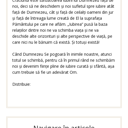
Crăciunul este sărbătoarea iubirii lui Dumnezeu față de
noi, deci să ne deschidem și noi sufletul spre iubire atât
față de Dumnezeu, cât și față de ceilalți oameni din jur
și față de întreaga lume creată de El la suprafața
Pământului pe care ne aflăm. „Iubirea” pusă la baza
relațiilor dintre noi ne va schimba viața și ne va
deschide alte orizonturi și alte perspective de viață, pe
care nici nu le bănuim că există. Și totuși există!
Când Dumnezeu Se pogoară în inimile noastre, atunci
totul se schimbă, pentru că în primul rând ne schimbăm
noi și devenim ființe pline de iubire curată și sfântă, așa
cum trebuie să fie un adevărat Om.
Distribuie:
Navigare în articole