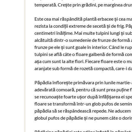
temperată. Crește prin grădini, pe marginea drum
Este cea mai răspândită plantă erbacee și cea mai
rezista la condiții extreme de secetă și de frig. 
centimetri înălțime. Mai multe tulpini lungi și sub
alcătuită dintr-o sumedenie de frunze de formă a
frunze pe ele și sunt goale în interior. Când le rup
tulpini se află câte o floare galbenă de formă co
așa cum sunt la alte flori. Fiecare floare este o m
aranjate sub formă de rozetă compactă, care-i dau 
Păpădia înflorește primăvara prin lunile martie-a
adevărată comoară, pentru că sunt prea puține fl
se recunoaște foarte ușor după înfățișarea ei spec
floare se transformă într-un glob pufos de seminț
păpădia să se răspândească repede. Ne aducem am
globul pufos de păpădie și ne punem câte o dorin
Rădăcina păpădiei este adânc înfiptă în pământ ș