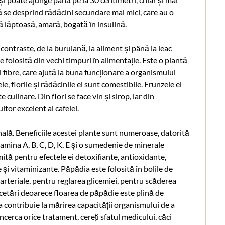
 se desprind rădăcini secundare mai mici, care au o
ă lăptoasă, amară, bogată în insulină.
ontraste, de la buruiană, la aliment și până la leac
e folosită din vechi timpuri în alimentație. Este o plantă
 fibre, care ajută la buna funcționare a organismului
, florile și rădăcinile ei sunt comestibile. Frunzele ei
e culinare. Din flori se face vin și sirop, iar din
itor excelent al cafelei.
ală. Beneficiile acestei plante sunt numeroase, datorită
tamina A, B, C, D, K, E și o sumedenie de minerale
numită pentru efectele ei detoxifiante, antioxidante,
 și vitaminizante. Păpădia este folosită în bolile de
i arteriale, pentru reglarea glicemiei, pentru scăderea
ercetări deoarece floarea de păpădie este plină de
a contribuie la mărirea capacității organismului de a
 încerca orice tratament, cereți sfatul medicului, căci