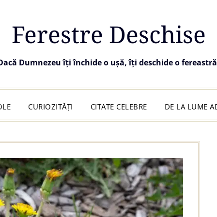
Ferestre Deschise
Dacă Dumnezeu îți închide o ușă, îți deschide o fereastră
OLE
CURIOZITĂȚI
CITATE CELEBRE
DE LA LUME 