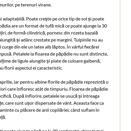
urilor, pe terenuri virane.
 adaptabilă. Poate crește pe orice tip de sol și poate
Păpădia are un format de tufă mică ce poate ajunge la 30
țiri, de formă cilindrică, pornesc din rozeta bazală
lungită și adânc crestate pe margini. Tulpinile nu au
i curge din ele un latex alb lăptos. În vârful fiecărei
mpusă. Petalele la floarea de păpădie nu sunt distincte,
ulțime de ligule alungite și plate de culoare galbenă,
florii aspectul ei caracteristic.
prilie, iar pentru albine florile de păpădie reprezintă o
ori care înfloresc atât de timpuriu. Floarea de păpădie
ifică. După înflorire, petalele se usucă și întreaga
e, care sunt ușor dispersate de vânt. Aceasta face ca
inte cu plăcere de anii copilăriei, când suflam în
ță.
i poate ajunge până pe la 30 centimetri, chiar și mai