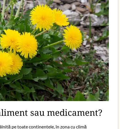
 aliment sau medicament?
âlnită pe toate continentele, în zona cu climă