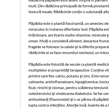
mult. Din rădăcina principală de formă pivotantă
textură moale. Rădăcinile conțin o substanță alb
Păpădia este o plantă fascinantă, un amestec de c
miraculos în tratarea diferitelor boli. Păpădia est
hrănitoare, are foarte multe vitamine, minerale și
uman. Mulți o consideră aliment, deoarece frunzele
fragede se folosesc la salate și la diferite preparat
rădăcinile ei se face renumitul nechezol, un înlocu
Păpădia este folosită de secole ca plantă medicin
multiplelor ei proprietăți terapeutice. Conține vi
printre care fier, calciu, potasiu și zinc. Este re
calmante, antiinflamatoare, hipoglicemice, tonice
ficat, rinichi și stomac, pentru scăderea tensiuni
colesterolului și vindecarea diabetului. Se fac c
antioxidanți (flavonoide) și s-ar părea că păpădi
lupta contra infecțiilor. Atenție însă, înainte de a