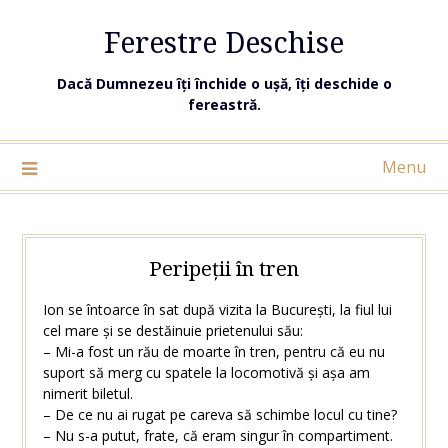
Ferestre Deschise
Dacă Dumnezeu îți închide o ușă, îți deschide o
fereastră.
Menu
Peripeții în tren
Ion se întoarce în sat după vizita la București, la fiul lui
cel mare și se destăinuie prietenului său:
– Mi-a fost un rău de moarte în tren, pentru că eu nu
suport să merg cu spatele la locomotivă și așa am
nimerit biletul.
– De ce nu ai rugat pe careva să schimbe locul cu tine?
– Nu s-a putut, frate, că eram singur în compartiment.