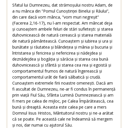
Sfatul lui Dumnezeu, dat strămoșului nostru Adam, de
a nu mânca din ”Pomul Cunoștinței Binelui și Răului”,
din care dacă vom mânca, ”vom muri negreșit”
(Facerea 2,16-17), nu l-am respectat. Am mâncat deja
și cunoaștem ambele feluri de stări sufletești: și starea
duhovnicească de natură cerească și starea materială
de natură pământească. Cunoaștem și iubirea și ura și
bunătate și răutatea și blândețea și mânia și bucuria și
întristarea și fericirea și nefericirea și nădejdea și
deznădejdea și bogăția și sărăcia și starea cea bună
duhovnicească și sfântă și starea cea rea și egoistă și
comportamentul frumos de natură îngerească și
comportamentul urât de fiară sălbatică și crudă.
Cunoaștem extremele firii noastre omenești. Dacă am
fi ascultat de Dumnezeu, ne-ar fi condus în permanență
prin viață Fiul Său, Sfânta Lumină Dumnezeiască și am
fi mers pe calea de mijloc, pe Calea Împărătească, cea
bună și dreaptă. Aceasta este calea pe care a mers
Domnul Iisus Hristos, Mântuitorul nostru și ne-a arătat
că se poate. Pe această cale ne îndeamnă să mergem
și noi, dar numai cu ajutorul Său.