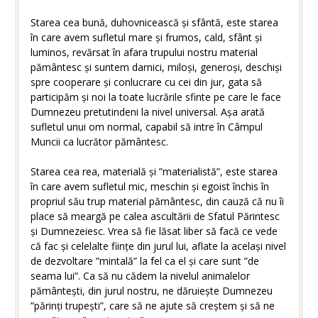
Starea cea bună, duhovnicească și sfântă, este starea
în care avem sufletul mare și frumos, cald, sfânt și
luminos, revărsat în afara trupului nostru material
pământesc și suntem darnici, miloși, generoși, deschiși
spre cooperare și conlucrare cu cei din jur, gata să
participăm și noi la toate lucrările sfinte pe care le face
Dumnezeu pretutindeni la nivel universal. Așa arată
sufletul unui om normal, capabil să intre în Câmpul
Muncii ca lucrător pământesc.
Starea cea rea, materială și ”materialistă”, este starea
în care avem sufletul mic, meschin și egoist închis în
propriul său trup material pământesc, din cauză că nu îi
place să meargă pe calea ascultării de Sfatul Părintesc
și Dumnezeiesc. Vrea să fie lăsat liber să facă ce vede
că fac și celelalte ființe din jurul lui, aflate la același nivel
de dezvoltare ”mintală” la fel ca el și care sunt ”de
seama lui”. Ca să nu cădem la nivelul animalelor
pământești, din jurul nostru, ne dăruiește Dumnezeu
”părinți trupești”, care să ne ajute să creștem și să ne