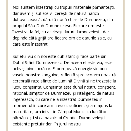
Noi suntem înzestrați cu trupuri materiale pământești,
dar avem și suflete vii cerești de natură harică
duhovnicească, dăruită nouă chiar de Dumnezeu, din
propriul Său Duh Dumnezeiesc. Fiecare om este
înzestrat la fel, cu aceleași daruri dumnezeiești, dar
depinde câtă grijă are fiecare om de darurile sale, cu
care este înzestrat.
Sufletul viu din noi este duh sfânt și face parte din
Duhul Sfânt Dumnezeiesc. De aceea el este viu, este
activ și bine lucrător. El pompează energie vie prin
vasele noastre sanguine, reflectă spre scoarța noastră
cerebrală raze sfinte de Lumină Divină și ne trezește la
lucru conștiința. Conștiința este duhul nostru conștient,
rațional, simțitor de Dumnezeu și inteligent, de natură
îngerească, cu care ne-a înzestrat Dumnezeu în
momentul în care am crescut suficient și am ajuns la
maturitate, am intrat în Câmpul Muncii ca lucrători
pământești și ca paznici ai Creației Dumnezeiești,
existente pretutindeni în jurul nostru.