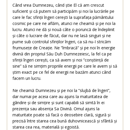
Când vrea Dumnezeu, când știe El că am crescut
suficient și că putem să participăm și noi la lucrările pe
care le fac sfinții îngeri cerești la suprafața pământului
cosmic pe care ne aflăm, atunci ne cheamă și pe noi la
lucru. Atunci ne dă și nouă câte o poruncă de îndeplinit
și câte o lucrare de făcut, dar nu ne lasă singuri și ne
pume sub controlul sfinților îngeri, ca să nu-I stricăm
frumusețe de Creație. Ne ”îmbracă” și pe noi în energie
divină din propriul Său Duh Dumnezeiesc, la fel ca pe
sfinții îngeri cerești, ca să avem și noi ”conștiință de
sine” să ne simțim propriile energii pe care le avem și să
știm exact pe ce fel de energii ne bazăm atunci când
facem un lucru.
Ne cheamă Dumnezeu și pe noi la ”slujbă de îngeri”,
dar numai pe aceia care au ajuns la maturitatea de
gândire și de simțire și sunt capabili să simtă în ei
prezența sau absența Sa Divină. Omul ajuns la
maturitate poate să facă o deosebire clară, sigură și
precisă între starea cea bună duhovnicească și sfântă și
starea cea rea, materială și egoistă.