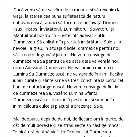
Dacă vrem să ne salvăm de la moarte și să revenim la
viață, la starea cea bună sufletească de natură
duhovnicească, atunci să facem ce ne învață Domnul
Iisus Hristos, Învățătorul, Luminătorul, Salvatorul și
Mântuitorul nostru că El este într-adevăr Fiul lui
Dumnezeu. Să aplicăm în practică învățăturile Sale și la
nevoie, la greu, în situații dificile, dramatice pentru noi,
să-I cerem degrabă Ajutorul. Ne vom convinge de
dumnezeirea Sa pentru că de astă dată va veni la noi,
ca un Adevărat Dumnezeu. Ne va lumina mintea cu
Lumina Sa Dumnezeiască, ne va aprinde în inimi flacăra
iubirii curate și sfinte și ne va trezi conștiința la lucrul cel
bun, de natură îngerească. Ne vom convinge definitiv
de dumnezeirea Sa, văzând Lumina Sfântă
Dumnezeiască ce se revarsă peste noi și simțind în
inimi căldura dulce și plăcută a prezenței Sale.
Mai deoparte depinde de noi, de fiecare om în parte, de
cât de mult dorește și se străduiește să câștige măcar
”o picătură de Apă Vie” din Oceanul lui Dumnezeu.