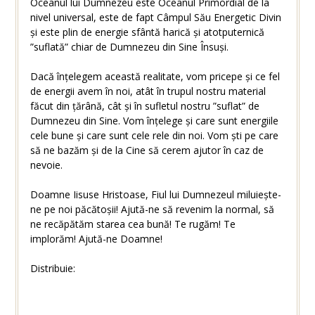
Oceanul lui Dumnezeu este Oceanul Primordial de la
nivel universal, este de fapt Câmpul Său Energetic Divin
și este plin de energie sfântă harică și atotputernică
”suflată” chiar de Dumnezeu din Sine Însuși.
Dacă înțelegem această realitate, vom pricepe și ce fel
de energii avem în noi, atât în trupul nostru material
făcut din țărână, cât și în sufletul nostru ”suflat” de
Dumnezeu din Sine. Vom înțelege și care sunt energiile
cele bune și care sunt cele rele din noi. Vom ști pe care
să ne bazăm și de la Cine să cerem ajutor în caz de
nevoie.
Doamne Iisuse Hristoase, Fiul lui Dumnezeul miluiește-
ne pe noi păcătoșii! Ajută-ne să revenim la normal, să
ne recăpătăm starea cea bună! Te rugăm! Te
implorăm! Ajută-ne Doamne!
Distribuie: