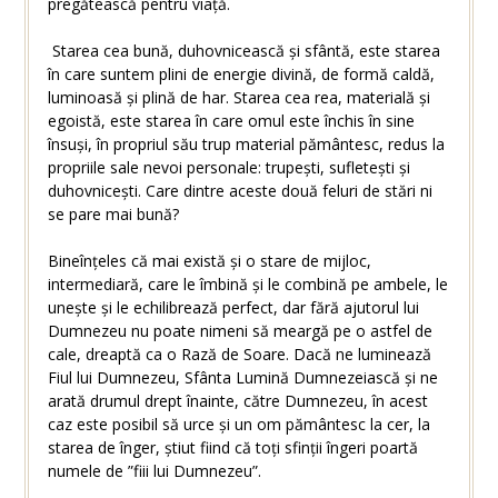
pregătească pentru viață.
Starea cea bună, duhovnicească și sfântă, este starea
în care suntem plini de energie divină, de formă caldă,
luminoasă și plină de har. Starea cea rea, materială și
egoistă, este starea în care omul este închis în sine
însuși, în propriul său trup material pământesc, redus la
propriile sale nevoi personale: trupești, sufletești și
duhovnicești. Care dintre aceste două feluri de stări ni
se pare mai bună?
Bineînțeles că mai există și o stare de mijloc,
intermediară, care le îmbină și le combină pe ambele, le
unește și le echilibrează perfect, dar fără ajutorul lui
Dumnezeu nu poate nimeni să meargă pe o astfel de
cale, dreaptă ca o Rază de Soare. Dacă ne luminează
Fiul lui Dumnezeu, Sfânta Lumină Dumnezeiască și ne
arată drumul drept înainte, către Dumnezeu, în acest
caz este posibil să urce și un om pământesc la cer, la
starea de înger, știut fiind că toți sfinții îngeri poartă
numele de ”fiii lui Dumnezeu”.