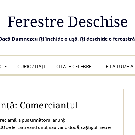
Ferestre Deschise
Dacă Dumnezeu îți închide o ușă, îți deschide o fereastră
OLE
CURIOZITĂȚI
CITATE CELEBRE
DE LA LUME 
gență: Comerciantul
 reclamă, a pus următorul anunț:
0 de lei. Sau vând unul, sau vând două, câștigul meu e