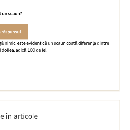
nt un scaun?
ă răspunsul
ă nimic, este evident că un scaun costă diferența dintre
l doilea, adică 100 de lei.
e în articole