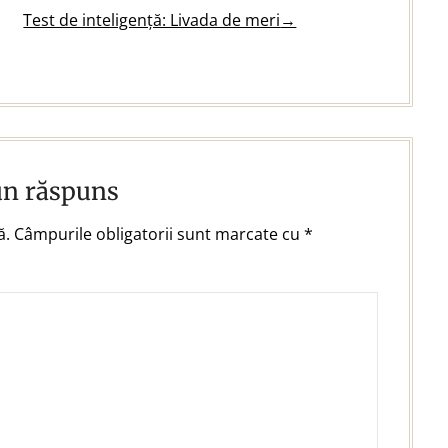
Test de inteligență: Livada de meri
→
un răspuns
ă.
Câmpurile obligatorii sunt marcate cu
*