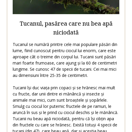
Tucanul, pasărea care nu bea apă
niciodată
Tucanul se numără printre cele mai populare păsări din
lume, fiind cunoscut pentru ciocul lui enorm, care este
aproape cât o treime din corpul lui. Tucanii sunt păsări
mari foarte frumoase, care ajung și la 60 de centimetri
lungime. Se cunosc 47 de specii de tucani. Cei mai mici
au dimensiuni între 25-35 de centimetri.
Tucanii își duc viața prin copaci și se hrănesc mai mult
cu fructe, dar unii dintre ei mănâncă și insecte și
animale mai mici, cum sunt broaștele și șopârlele.
Smulg cu ciocul lor puternic fructele de pe ramuri, le
aruncă în sus și le prind cu ciocul deschis și le mănâncă.
Tucanii nu beau apă niciodată, pentru că își obțin apa
din fructele cu care se hrănesc. Există totuși 4 specii de
tucani (din 47), care beau apă, dar și aceștia beau