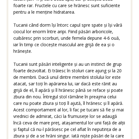
foarte rar. Fructele cu care se hrănesc sunt suficiente
pentru a le menține hidratarea.
Tucanii când dorm își întorc capul spre spate și își vâră
ciocul lor enorm între aripi. Fiind păsări arboricole,
cuibăresc prin scorburi, unde femela depune 4-6 ouă,
iar în timp ce clocește masculul are grijă de ea și o
hrănește.
Tucanii sunt păsări inteligente și au un instinct de grup
foarte dezvoltat. Ei trăiesc în stoluri care ajung și la 20
de membrii. Dacă unul dintre membrii stolului lor este
atacat, sar toți în apărarea lui, iar dacă este rănit au
grijă de el, îl apără și îl hrănesc până se reface și poate
zbura din nou. Întregul stol rămâne în preajma celui
care nu poate zbura și toți îl ajută, îl hrănesc și îl apără.
Acest comportament al lor, îi fac pe tucani să fie și mai
vrednici de admirat, căci la frumusețe lor se adaugă
încă ceva de mare preț, atașamentul lor unii față de alții
și faptul că nu-l părăsesc pe cel aflat în neputința de a
zbura și de a se hrăni singur. Iată niște păsări de la care