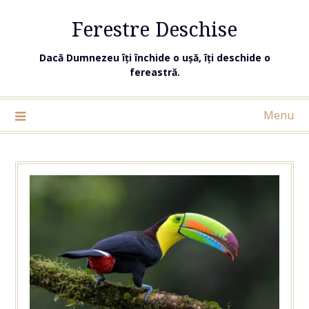
Ferestre Deschise
Dacă Dumnezeu îți închide o ușă, îți deschide o
fereastră.
Menu